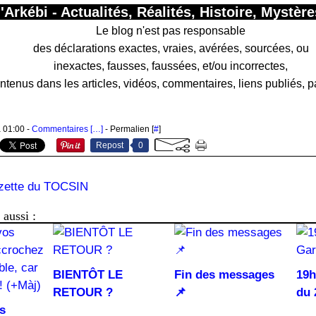
d'Arkébi - Actualités, Réalités, Histoire, Myst
Le blog n'est pas responsable
des déclarations exactes, vraies, avérées, sourcées, ou
inexactes, fausses, faussées, et/ou incorrectes,
ntenus dans les articles, vidéos, commentaires, liens publiés, p
à 01:00 -
Commentaires [
…
]
- Permalien [
#
]
Repost
0
zette du TOCSIN
aussi :
BIENTÔT LE
Fin des messages
19h
RETOUR ?
📌
du 
s