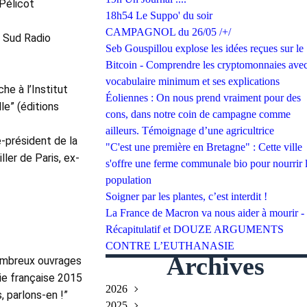
Pélicot 
18h54 Le Suppo' du soir
CAMPAGNOL du 26/05 /+/
e Sud Radio 
Seb Gouspillou explose les idées reçues sur le
Bitcoin - Comprendre les cryptomonnaies avec
vocabulaire minimum et ses explications
e à l’Institut 
Éoliennes : On nous prend vraiment pour des
e” (éditions 
cons, dans notre coin de campagne comme
ailleurs. Témoignage d’une agricultrice
président de la 
"C'est une première en Bretagne" : Cette ville
ler de Paris, ex-
s'offre une ferme communale bio pour nourrir 
population
Soigner par les plantes, c’est interdit !
La France de Macron va nous aider à mourir -
Récapitulatif et DOUZE ARGUMENTS
CONTRE L’EUTHANASIE
Archives
ombreux ouvrages 
ie française 2015 
2026
 parlons-en !” 
2025
Juillet
(2)