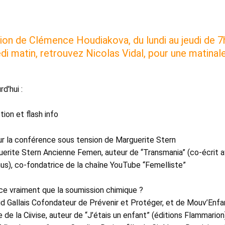
ion de Clémence Houdiakova, du lundi au jeudi de 7
i matin, retrouvez Nicolas Vidal, pour une matinale
d'hui : 
tion et flash info 
ur la conférence sous tension de Marguerite Stern 
erite Stern Ancienne Femen, auteur de “Transmania” (co-écrit a
us), co-fondatrice de la chaîne YouTube “Femelliste” 
ce vraiment que la soumission chimique ? 
d Gallais Cofondateur de Prévenir et Protéger, et de Mouv’Enfa
 de la Ciivise, auteur de “J’étais un enfant” (éditions Flammarion