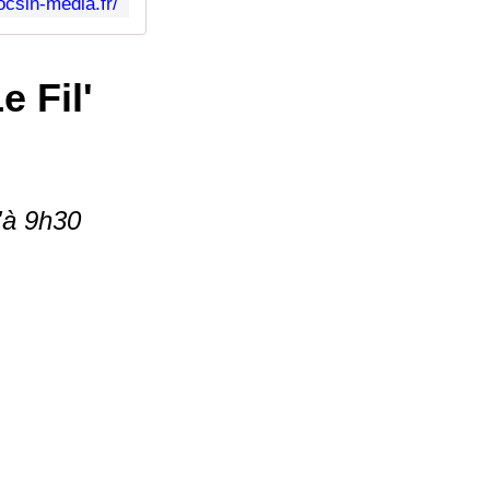
ocsin-media.fr/
e Fil'
u'à 9h30