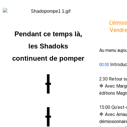
L'émiss
Vendred
Pendant ce temps là,
les Shadoks
Au menu aujour
continuent
de pomper
 Introduc
00:00
|
2:30 Retour s
🔷 Avec Margu
éditions Magn
|
15:00 Qu’est-
🔷 Avec Arnau
démissionnaire