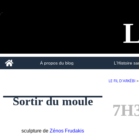
L
Home
À propos du blog
L'Histoire san
LE FIL D'ARKÉBI
>
Sortir du moule
7H
sculpture de
Zénos Frudakis