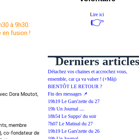
L
ire ici
👉
h30 à 9h30. 
 en fusion !
Derniers article
Détachez vos chaines et accrochez vous,
ensemble, car ça va valser ! (+Màj)
BIENTÔT LE RETOUR ?
vec Dora Moutot, 
Fin des messages 📌
19h19 Le Gars'zette du 27
19h Un Journal ....
18h54 Le Suppo' du soir
7h07 Le Matinal du 27
nts, membre 
19h19 Le Gars'zette du 26
), co-fondateur de 
19h Un Journal ....