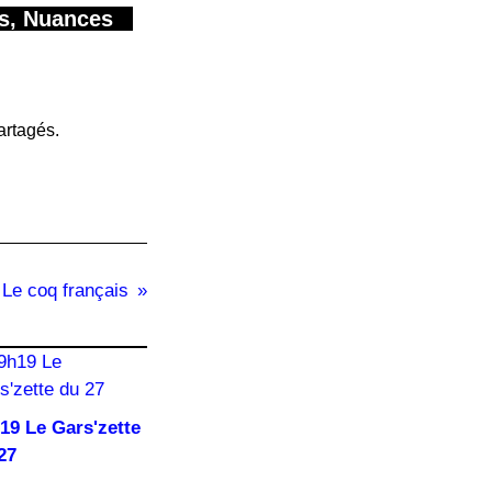
ères, Nuances
artagés.
Le coq français
19 Le Gars'zette
27