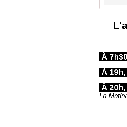
L'a
À 7h3
À 19h
À 20h
La Matina