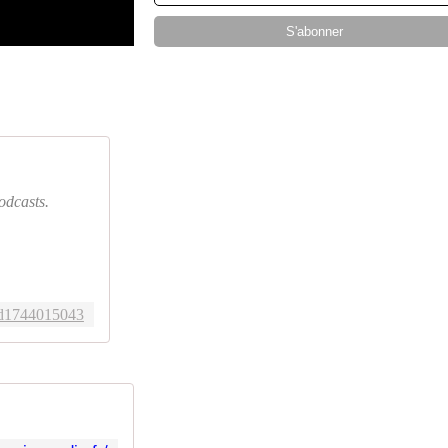
dcasts.
/id1744015043