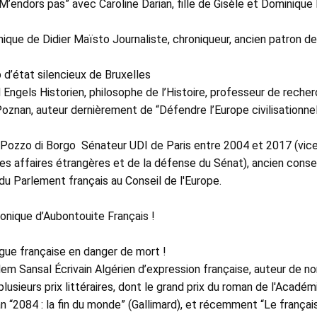
“M’endors pas” avec Caroline Darian, fille de Gisèle et Dominique 
nique de Didier Maïsto Journaliste, chroniqueur, ancien patron d
d’état silencieux de Bruxelles 
Engels Historien, philosophe de l’Histoire, professeur de recherch
znan, auteur dernièrement de “Défendre l’Europe civilisationnell
Pozzo di Borgo ‭ Sénateur UDI de Paris entre 2004 et 2017 (vice-
s affaires étrangères et de la défense du Sénat), ancien conseil
du Parlement français au Conseil de l'Europe. 
onique d’Aubontouite Français ! 
ngue française en danger de mort ! 
em Sansal Écrivain Algérien d’expression française, auteur de n
plusieurs prix littéraires, dont le grand prix du roman de l'Académ
 “2084 : la fin du monde” (Gallimard), et récemment “Le français,