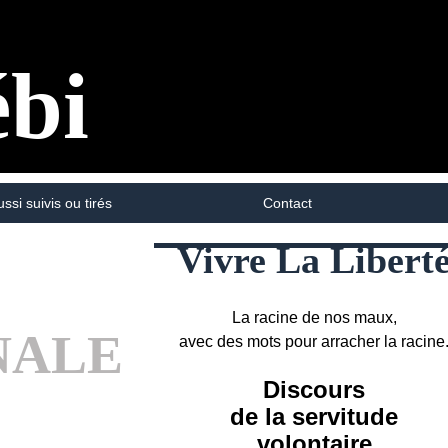
ébi
ussi suivis ou tirés
Contact
Vivre La Libert
La racine de nos maux,
NALE
avec des mots pour arracher la racine
Discours
de la servitude
volontaire