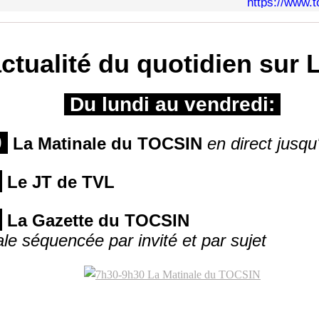
https://www.t
ctualité du quotidien sur L
Du lundi au vendredi:
0
La Matinale du TOCSIN
en direct jusq
,
Le JT de TVL
,
La Gazette du TOCSIN
le séquencée par invité et par sujet