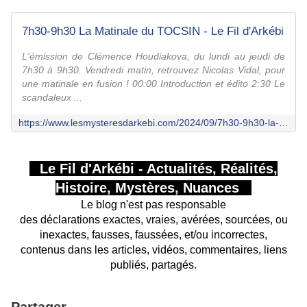
7h30-9h30 La Matinale du TOCSIN - Le Fil d'Arkébi
L'émission de Clémence Houdiakova, du lundi au jeudi de
7h30 à 9h30. Vendredi matin, retrouvez Nicolas Vidal, pour
une matinale en fusion ! 00:00 Introduction et édito 2:30 Le
scandaleux ...
https://www.lesmysteresdarkebi.com/2024/09/7h30-9h30-la-matinale-tocsin-8.html
Le Fil d'Arkébi - Actualités, Réalités,
Histoire, Mystères, Nuances
Le blog n'est pas responsable
des déclarations exactes, vraies, avérées, sourcées, ou
inexactes, fausses, faussées, et/ou incorrectes,
contenus dans les articles, vidéos, commentaires, liens
publiés, partagés.