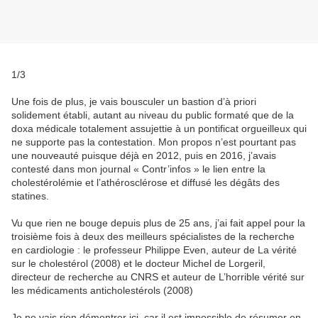
1/3
Une fois de plus, je vais bousculer un bastion d’à priori
solidement établi, autant au niveau du public formaté que de la
doxa médicale totalement assujettie à un pontificat orgueilleux qui
ne supporte pas la contestation. Mon propos n’est pourtant pas
une nouveauté puisque déjà en 2012, puis en 2016, j’avais
contesté dans mon journal « Contr’infos » le lien entre la
cholestérolémie et l’athérosclérose et diffusé les dégâts des
statines.
Vu que rien ne bouge depuis plus de 25 ans, j’ai fait appel pour la
troisième fois à deux des meilleurs spécialistes de la recherche
en cardiologie : le professeur Philippe Even, auteur de La vérité
sur le cholestérol (2008) et le docteur Michel de Lorgeril,
directeur de recherche au CNRS et auteur de L’horrible vérité sur
les médicaments anticholestérols (2008)
Je ne vais rien démontrer ici, car il est impossible de résumer en