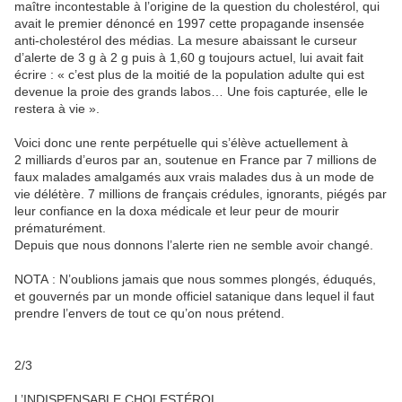
maître incontestable à l’origine de la question du cholestérol, qui
avait le premier dénoncé en 1997 cette propagande insensée
anti-cholestérol des médias. La mesure abaissant le curseur
d’alerte de 3 g à 2 g puis à 1,60 g toujours actuel, lui avait fait
écrire : « c’est plus de la moitié de la population adulte qui est
devenue la proie des grands labos… Une fois capturée, elle le
restera à vie ».
Voici donc une rente perpétuelle qui s’élève actuellement à
2 milliards d’euros par an, soutenue en France par 7 millions de
faux malades amalgamés aux vrais malades dus à un mode de
vie délétère. 7 millions de français crédules, ignorants, piégés par
leur confiance en la doxa médicale et leur peur de mourir
prématurément.
Depuis que nous donnons l’alerte rien ne semble avoir changé.
NOTA : N’oublions jamais que nous sommes plongés, éduqués,
et gouvernés par un monde officiel satanique dans lequel il faut
prendre l’envers de tout ce qu’on nous prétend.
2/3
L’INDISPENSABLE CHOLESTÉROL