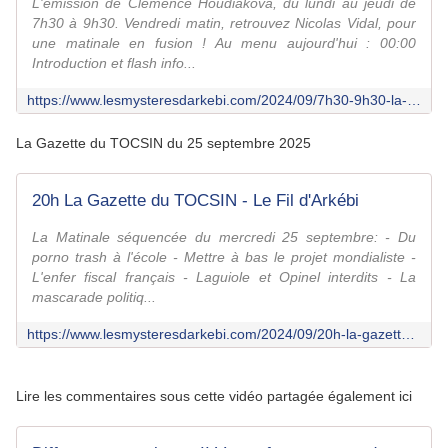
L'émission de Clémence Houdiakova, du lundi au jeudi de
7h30 à 9h30. Vendredi matin, retrouvez Nicolas Vidal, pour
une matinale en fusion ! Au menu aujourd'hui : 00:00
Introduction et flash info...
https://www.lesmysteresdarkebi.com/2024/09/7h30-9h30-la-matinale-du-tocsin-6.html
La Gazette du TOCSIN du 25 septembre 2025
20h La Gazette du TOCSIN - Le Fil d'Arkébi
La Matinale séquencée du mercredi 25 septembre: - Du
porno trash à l'école - Mettre à bas le projet mondialiste -
L'enfer fiscal français - Laguiole et Opinel interdits - La
mascarade politiq...
https://www.lesmysteresdarkebi.com/2024/09/20h-la-gazette-du-tocsin-2.html
Lire les commentaires sous cette vidéo partagée également ici