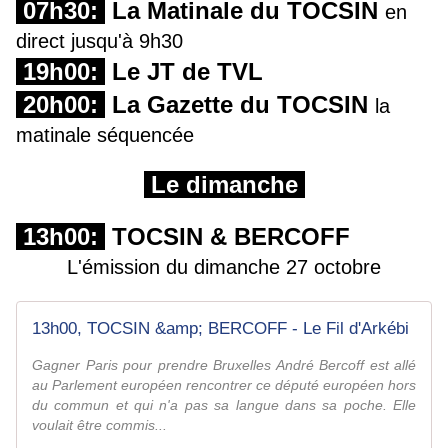
07h30:
La Matinale du TOCSIN
en
direct jusqu'à 9h30
19h00:
Le JT de TVL
20h00:
La Gazette du TOCSIN
la
matinale séquencée
Le dimanche
13h00:
TOCSIN & BERCOFF
L'émission du dimanche 27 octobre
13h00, TOCSIN &amp; BERCOFF - Le Fil d'Arkébi
Gagner Paris pour prendre Bruxelles André Bercoff est allé
au Parlement européen rencontrer ce député européen hors
du commun et qui n'a pas sa langue dans sa poche. Elle
voulait être commis...