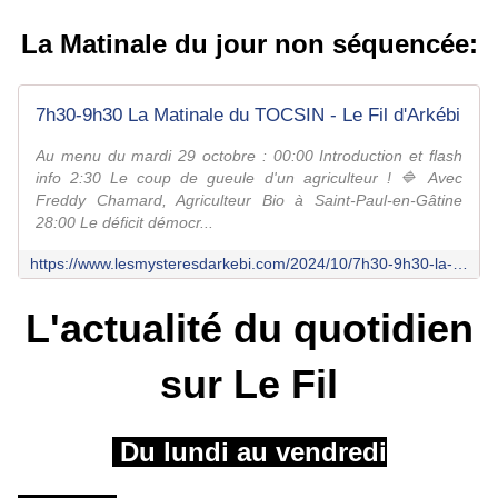
La Matinale du jour non séquencée:
7h30-9h30 La Matinale du TOCSIN - Le Fil d'Arkébi
Au menu du mardi 29 octobre : 00:00 Introduction et flash
info 2:30 Le coup de gueule d'un agriculteur ! 🔷 Avec
Freddy Chamard, Agriculteur Bio à Saint-Paul-en-Gâtine
28:00 Le déficit démocr...
https://www.lesmysteresdarkebi.com/2024/10/7h30-9h30-la-matinale-du-tocsin-14.html
L'actualité du quotidien
sur Le Fil
Du lundi au vendredi