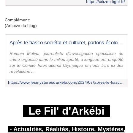
https://citizen-light.fr/
Complément:
(Archive du blog)
Après le fiasco sociétal et culturel, parlons écologie et finances (Partie 1); enquête sur le Côté Obscur des JO de Paris | Idriss Aberkane reçoit Romain Molina - Le Fil d'Arkébi
Romain Molina, journaliste d'investigation spécialiste du
crime organisé dans le milieu sportif, a longuement enquêté
sur le Comité International Olympique et nous livre ici des
révélations ...
https://www.lesmysteresdarkebi.com/2024/07/apres-le-fiasco-societal-et-culturel-parlons-ecologie-et-finances-enquete-sur-le-cote-obscur-des-jo-de-paris-idriss-aberkane-recoit-romain-molina.html
Le Fil' d'Arkébi
- Actualités, Réalités, Histoire, Mystères,