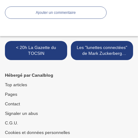
Ajouter un commentaire
< 20h La Gazette du
Les "lunettes connectées"
TOCSIN
de Mark Zuckerberg
(Meta/Facebook) peuvent
être utilisées pour identifier
un individu et obtenir ses
Hébergé par Canalblog
informations personnelles, y
compris l'adresse de son
Top articles
domicile. >
Pages
Contact
Signaler un abus
C.G.U.
Cookies et données personnelles