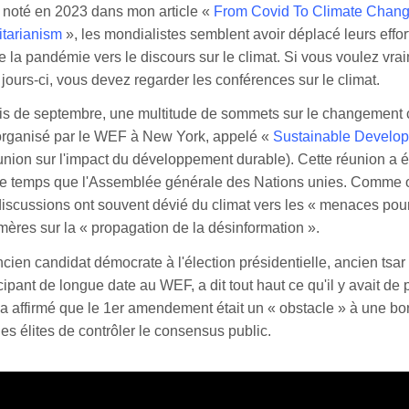
 noté en 2023 dans mon article «
From Covid To Climate Change
itarianism
», les mondialistes semblent avoir déplacé leurs effor
e la pandémie vers le discours sur le climat. Si vous voulez vra
s jours-ci, vous devez regarder les conférences sur le climat.
ois de septembre, une multitude de sommets sur le changement 
 organisé par le WEF à New York, appelé «
Sustainable Develop
union sur l'impact du développement durable). Cette réunion a é
temps que l'Assemblée générale des Nations unies. Comme on
 discussions ont souvent dévié du climat vers les « menaces pour
mères sur la « propagation de la désinformation ».
cien candidat démocrate à l'élection présidentielle, ancien tsar
cipant de longue date au WEF, a dit tout haut ce qu'il y avait de 
 a affirmé que le 1er amendement était un « obstacle » à une 
es élites de contrôler le consensus public.