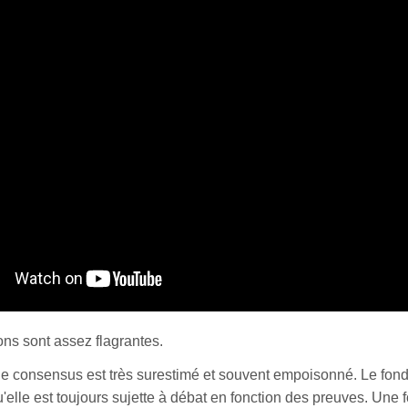
ons sont assez flagrantes.
 le consensus est très surestimé et souvent empoisonné. Le fo
'elle est toujours sujette à débat en fonction des preuves. Une 