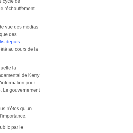
e cycle de
 de réchauffement
 de vue des médias
ique des
dis depuis
 été au cours de la
quelle la
ondamental de Kerry
l'information pour
re. Le gouvernement
us n'êtes qu'un
 d'importance.
ublic par le