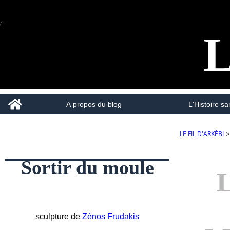
L
Home
À propos du blog
L'Histoire san
LE FIL D'ARKÉBI
>
Sortir du moule
sculpture de
Zénos Frudakis