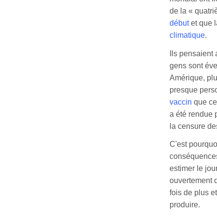
de la « quatri
début
et que l
climatique
.
Ils pensaient 
gens sont évei
Amérique, plu
presque perso
vaccin
que ce
a été rendue 
la censure de
C'est pourquo
conséquences, 
estimer le jou
ouvertement d
fois de plus e
produire.