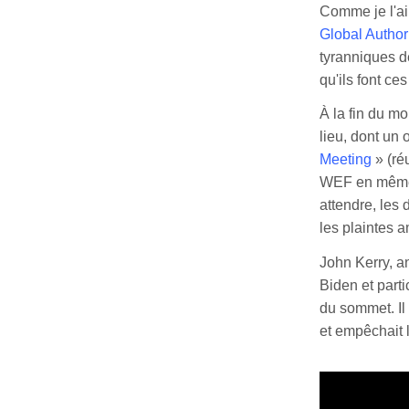
Comme je l'ai
Global Author
tyranniques d
qu'ils font ce
À la fin du m
lieu, dont un
Meeting
» (ré
WEF en même 
attendre, les
les plaintes a
John Kerry, an
Biden et parti
du sommet. Il
et empêchait l