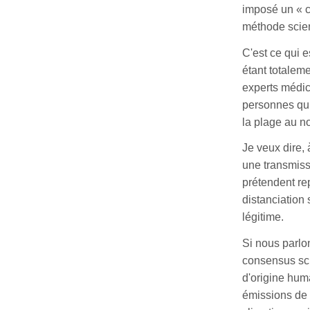
imposé un « c
méthode scien
C'est ce qui 
étant totaleme
experts médic
personnes qui
la plage au n
Je veux dire, 
une transmissi
prétendent re
distanciation 
légitime.
Si nous parlo
consensus sc
d'origine huma
émissions de 