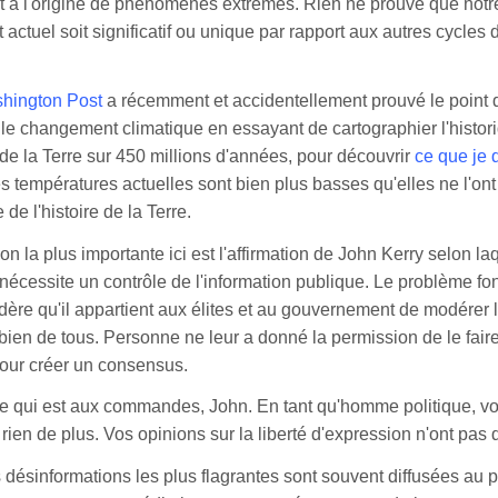
it à l'origine de phénomènes extrêmes. Rien ne prouve que notr
actuel soit significatif ou unique par rapport aux autres cycles
shington Post
a récemment et accidentellement prouvé le point
r le changement climatique en essayant de cartographier l'histor
de la Terre sur 450 millions d'années, pour découvrir
ce que je 
les températures actuelles sont bien plus basses qu'elles ne l'ont
 de l'histoire de la Terre.
on la plus importante ici est l'affirmation de John Kerry selon la
écessite un contrôle de l'information publique. Le problème f
idère qu'il appartient aux élites et au gouvernement de modérer 
 bien de tous. Personne ne leur a donné la permission de le fai
pour créer un consensus.
le qui est aux commandes, John. En tant qu'homme politique, vo
 rien de plus. Vos opinions sur la liberté d'expression n'ont pas
 désinformations les plus flagrantes sont souvent diffusées au p