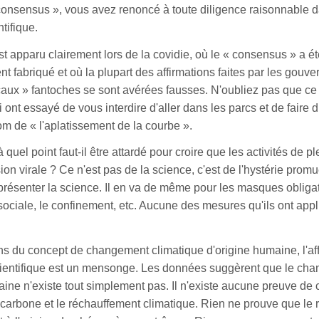
onsensus », vous avez renoncé à toute diligence raisonnable d
tifique.
est apparu clairement lors de la covidie, où le « consensus » a 
nt fabriqué et où la plupart des affirmations faites par les gouv
aux » fantoches se sont avérées fausses. N'oubliez pas que c
 ont essayé de vous interdire d'aller dans les parcs et de faire
om de « l'aplatissement de la courbe ».
à quel point faut-il être attardé pour croire que les activités de pl
on virale ? Ce n'est pas de la science, c'est de l'hystérie prom
présenter la science. Il en va de même pour les masques obligat
sociale, le confinement, etc. Aucune des mesures qu'ils ont appl
ns du concept de changement climatique d'origine humaine, l'aff
ientifique est un mensonge. Les données suggèrent que le cha
ine n'existe tout simplement pas. Il n'existe aucune preuve de c
carbone et le réchauffement climatique. Rien ne prouve que le