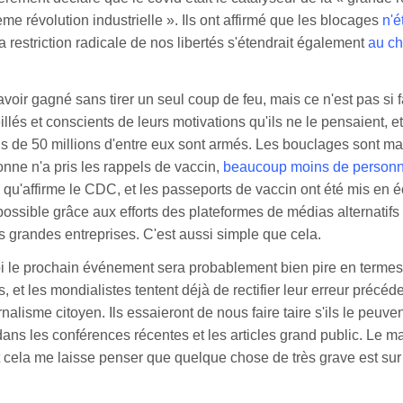
ème révolution industrielle ». Ils ont affirmé que les blocages
n'é
a restriction radicale de nos libertés s'étendrait également
au c
avoir gagné sans tirer un seul coup de feu, mais ce n'est pas si f
llés et conscients de leurs motivations qu'ils ne le pensaient, e
s de 50 millions d'entre eux sont armés. Les bouclages sont ma
nne n'a pris les rappels de vaccin,
beaucoup moins de personne
 qu'affirme le CDC, et les passeports de vaccin ont été mis en é
possible grâce aux efforts des plateformes de médias alternatifs
s grandes entreprises. C'est aussi simple que cela.
i le prochain événement sera probablement bien pire en termes
et les mondialistes tentent déjà de rectifier leur erreur précéd
rnalisme citoyen. Ils essaieront de nous faire taire s'ils le peuven
ans les conférences récentes et les articles grand public. Le
t cela me laisse penser que quelque chose de très grave est sur 