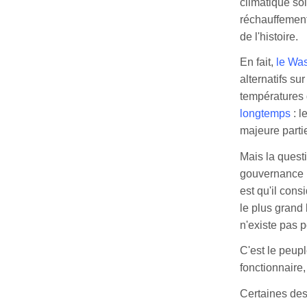
climatique so
réchauffement 
de l'histoire.
En fait,
le Wa
alternatifs su
températures 
longtemps
: 
majeure partie
Mais la questi
gouvernance n
est qu'il cons
le plus grand
n'existe pas 
C'est le peup
fonctionnaire,
Certaines des