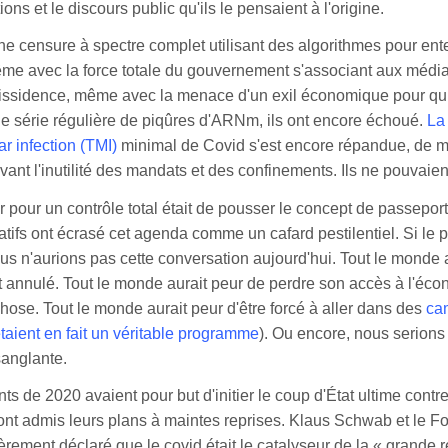
ions et le discours public qu'ils le pensaient à l'origine.
 censure à spectre complet utilisant des algorithmes pour ent
ême avec la force totale du gouvernement s'associant aux médi
a dissidence, même avec la menace d'un exil économique pour qu
e série régulière de piqûres d'ARNm, ils ont encore échoué.
La 
ar infection (TMI)
minimal de Covid s'est encore répandue, de 
nt l'inutilité des mandats et des confinements. Ils ne pouvaient 
or pour un contrôle total était de pousser le concept de passeport
tifs ont écrasé cet agenda comme un cafard pestilentiel. Si le p
us n'aurions pas cette conversation aujourd'hui. Tout le monde a
 annulé. Tout le monde aurait peur de perdre son accès à l'écon
hose. Tout le monde aurait peur d'être forcé à aller dans des
ca
étaient en fait un véritable programme
). Ou encore, nous serion
sanglante.
 de 2020 avaient pour but d'initier le coup d'État ultime contre
ont admis leurs plans à maintes reprises. Klaus Schwab et le
èrement déclaré que le covid était le catalyseur de la « grande 