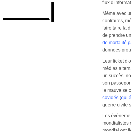
____|
flux d'informat
Même avec une
contraires, m
faire taire l
de prendre un
de mortalité p
données prouva
Leur ticket d'
médias alterna
un succès, no
son passeport
la mauvaise c
covidés
(
qui 
guerre civile 
Les événements
mondialistes 
mondial ont fi