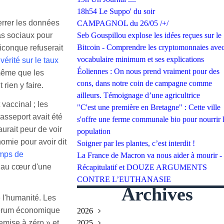
18h54 Le Suppo' du soir
errer les données
CAMPAGNOL du 26/05 /+/
as sociaux pour
Seb Gouspillou explose les idées reçues sur le
Bitcoin - Comprendre les cryptomonnaies avec
iconque refuserait
vocabulaire minimum et ses explications
vérité sur le taux
Éoliennes : On nous prend vraiment pour des
même que les
cons, dans notre coin de campagne comme
rien y faire.
ailleurs. Témoignage d’une agricultrice
 vaccinal ; les
"C'est une première en Bretagne" : Cette ville
asseport avait été
s'offre une ferme communale bio pour nourrir 
urait peur de voir
population
omie pour avoir dit
Soigner par les plantes, c’est interdit !
mps de
La France de Macron va nous aider à mourir -
s au cœur d'une
Récapitulatif et DOUZE ARGUMENTS
CONTRE L’EUTHANASIE
Archives
 l'humanité. Les
 Forum économique
2026
remise à zéro » et
2025
Juillet
(2)