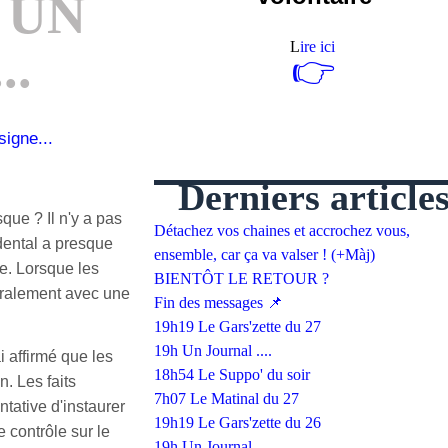
 UN
L
ire ici
..
👉
Derniers article
que ? Il n'y a pas
Détachez vos chaines et accrochez vous,
dental a presque
ensemble, car ça va valser ! (+Màj)
ée. Lorsque les
BIENTÔT LE RETOUR ?
néralement avec une
Fin des messages 📌
19h19 Le Gars'zette du 27
19h Un Journal ....
i affirmé que les
18h54 Le Suppo' du soir
. Les faits
7h07 Le Matinal du 27
tative d'instaurer
19h19 Le Gars'zette du 26
e contrôle sur le
19h Un Journal ....