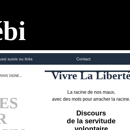
ébi
ussi suivis ou tirés
Contact
Vivre La Libert
AIS SIGNE...
La racine de nos maux,
ES
avec des mots pour arracher la racine
Discours
R
de la servitude
volontaire