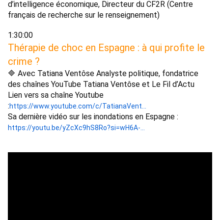
d’intelligence économique, Directeur du CF2R (Centre 
français de recherche sur le renseignement) 
1:30:00 
Thérapie de choc en Espagne : à qui profite le 
crime ?
🔷 Avec Tatiana Ventôse Analyste politique, fondatrice 
des chaînes YouTube Tatiana Ventôse et Le Fil d’Actu
Lien vers sa chaîne Youtube 
:
https://www.youtube.com/c/TatianaVent...
Sa dernière vidéo sur les inondations en Espagne : 
https://youtu.be/yZcXc9hS8Ro?si=wH6A-...