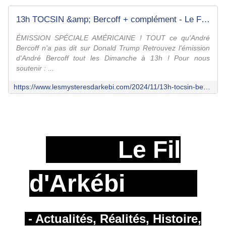
13h TOCSIN &amp; Bercoff + complément - Le Fil d'Arkébi
ÉMISSION SPÉCIALE AMÉRICAINE ! TOUT ce qu'André
Bercoff n'a pas dit sur Donald Trump Retrouvez l'émission
d'André Bercoff tout les Dimanche à 13h ! Pour nous
soutenir : ...
https://www.lesmysteresdarkebi.com/2024/11/13h-tocsin-bercoff.html
Le Fil
d'Arkébi
- Actualités, Réalités, Histoire,