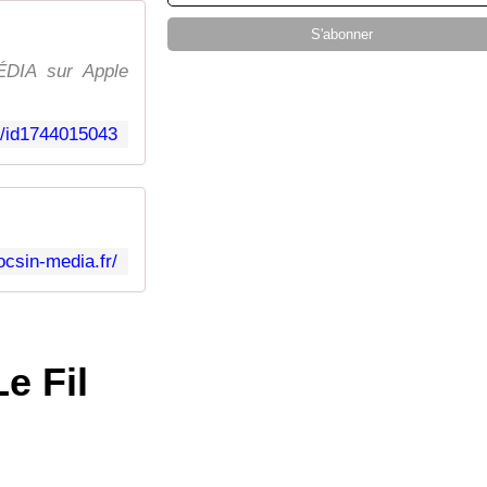
DIA sur Apple
t/id1744015043
ocsin-media.fr/
e Fil