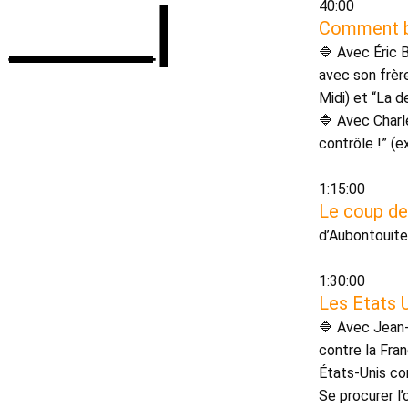
____|
40:00 
Comment bo
🔷 Avec Éric 
avec son frère
Midi) et “La 
🔷 Avec Charl
1:15:00 
Le coup de
d’Aubontouite
1:30:00 
Les Etats U
🔷 Avec Jean-L
contre la Fra
États-Unis con
Se procurer l’