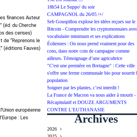
18h54 Le Suppo' du soir
CAMPAGNOL du 26/05 /+/
s finances Auteur 
Seb Gouspillou explose les idées reçues sur le
” (éd. du Cherche 
Bitcoin - Comprendre les cryptomonnaies avec
ps des cerises) 
vocabulaire minimum et ses explications
t de “Reprenons le 
Éoliennes : On nous prend vraiment pour des
contrôle !” (ex Génération Frexit) Auteur de “Les illusions économiques de l’UE” (éditions Fauves) 
cons, dans notre coin de campagne comme
ailleurs. Témoignage d’une agricultrice
"C'est une première en Bretagne" : Cette ville
s'offre une ferme communale bio pour nourrir 
population
Soigner par les plantes, c’est interdit !
La France de Macron va nous aider à mourir -
Récapitulatif et DOUZE ARGUMENTS
 l’Union européenne 
CONTRE L’EUTHANASIE
Archives
’Europe : Les 
2026
2025
Juillet
(2)