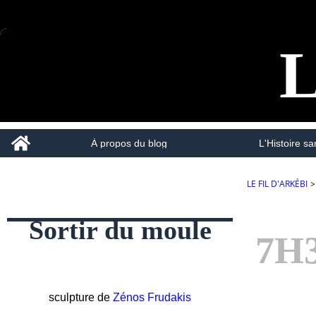
L
Home
À propos du blog
L'Histoire san
LE FIL D'ARKÉBI
>
Sortir du moule
7H
sculpture de
Zénos Frudakis