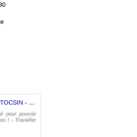
h30
ée
20h La Gazette du TOCSIN - Le Fil d'Arkébi
ré pour pouvoir
es ! - Travailler