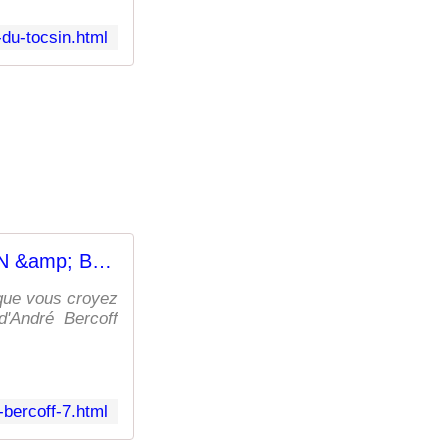
du-tocsin.html
13h00 TOCSIN &amp; BERCOFF - Le Fil d'Arkébi
 que vous croyez
d'André Bercoff
bercoff-7.html