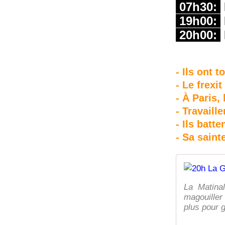
07h30:
19h00:
20h00:
- Ils ont 
- Le frexi
- À Paris,
- Travaill
- Ils batt
- Sa sain
La Matina
magouiller 
plus pour g