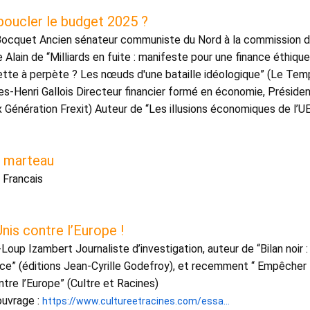
ucler le budget 2025 ? 
Bocquet Ancien sénateur communiste du Nord à la commission de
 Alain de “Milliards en fuite : manifeste pour une finance éthique
dette à perpète ? Les nœuds d'une bataille idéologique” (Le Tem
es-Henri Gallois Directeur financier formé en économie, Présiden
 marteau 
 Francais 
nis contre l’Europe ! 
oup Izambert Journaliste d’investigation, auteur de “Bilan noir :
nce” (éditions Jean-Cyrille Godefroy), et recemment “ Empêcher l
tre l’Europe” (Cultre et Racines) 
ouvrage : 
 ​​
https://www.cultureetracines.com/essa...