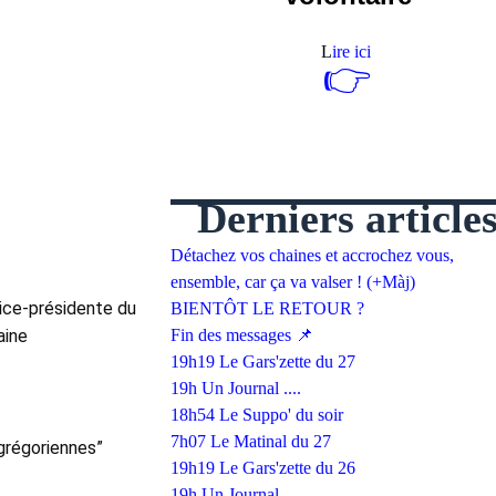
L
ire ici
👉
Derniers article
Détachez vos chaines et accrochez vous,
ensemble, car ça va valser ! (+Màj)
ice-présidente du 
BIENTÔT LE RETOUR ?
ine 
Fin des messages 📌
19h19 Le Gars'zette du 27
19h Un Journal ....
18h54 Le Suppo' du soir
7h07 Le Matinal du 27
régoriennes” 
19h19 Le Gars'zette du 26
19h Un Journal ....