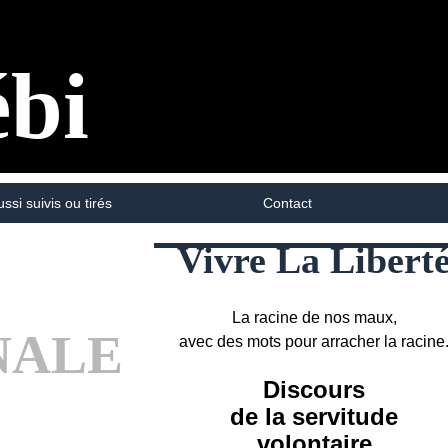
ébi
ussi suivis ou tirés
Contact
Vivre La Libert
La racine de nos maux,
NALE
avec des mots pour arracher la racine
Discours
de la servitude
volontaire