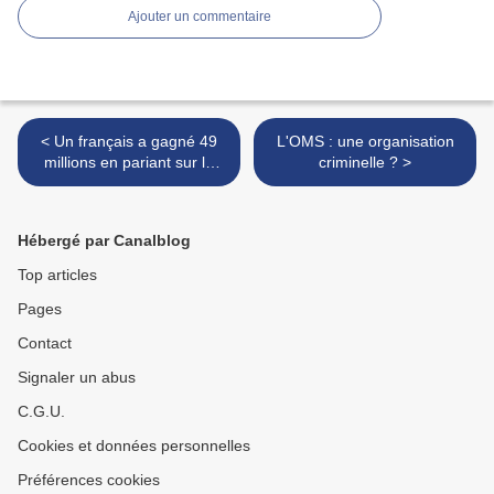
Ajouter un commentaire
< Un français a gagné 49
L'OMS : une organisation
millions en pariant sur la
criminelle ? >
victoire de Trump grâce aux
mathématiques qui
prouvaient que les
Hébergé par Canalblog
sondages étaient biaisés
pour favoriser Harris alors
Top articles
que les VRAIS sondages
Pages
donnaient Trump gagnant.
Contact
Signaler un abus
C.G.U.
Cookies et données personnelles
Préférences cookies