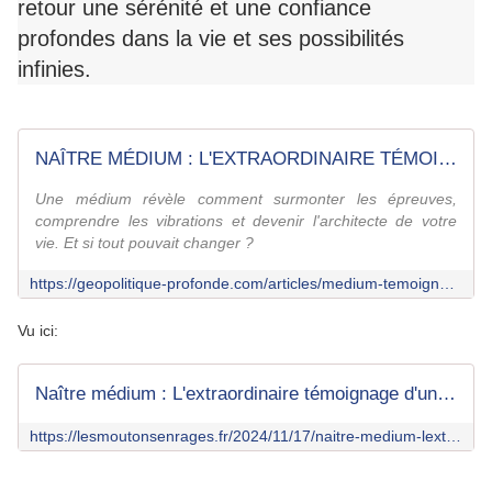
retour une sérénité et une confiance
profondes dans la vie et ses possibilités
infinies.
NAÎTRE MÉDIUM : L'EXTRAORDINAIRE TÉMOIGNAGE D'UNE GUÉRISSEUSE D'ÂME | ANNABELLE DE VILLEDIEU | GPTV | Géopolitique Profonde
Une médium révèle comment surmonter les épreuves,
comprendre les vibrations et devenir l'architecte de votre
vie. Et si tout pouvait changer ?
https://geopolitique-profonde.com/articles/medium-temoignage-gptv
Vu ici:
Naître médium : L'extraordinaire témoignage d'une guérisseuse d'âme | Annabelle de villedieu | GPTV
https://lesmoutonsenrages.fr/2024/11/17/naitre-medium-lextraordinaire-temoignage-dune-guerisseuse-dame-annabelle-de-villedieu-gptv/