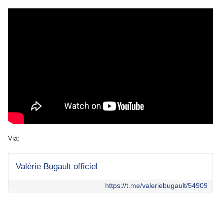
Via:
Valérie Bugault officiel
https://t.me/valeriebugault/54909