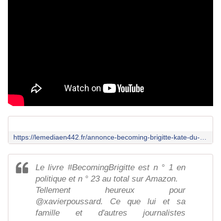
https://lemediaen442.fr/annonce-becoming-brigitte-kate-du-media-en-4-4-2-traduira-en-direct-lepisode-5-de-candace-owens-avec-marcel-d/
Le livre #BecomingBrigitte est n ° 1 en
politique et n ° 23 au total sur Amazon.
Tellement heureux pour
@xavierpoussard. Ce que lui et sa
famille et d'autres journalistes