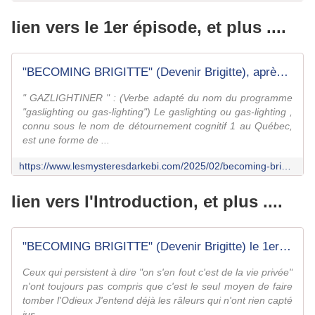
lien vers le 1er épisode, et plus ....
"BECOMING BRIGITTE" (Devenir Brigitte), après "Une Introduction", voici le 1er épisode de LA révélation ("apocalypsos" en grec) - "GASLIGHTINER LE PUBLIC" * - Le fil d'Arkébi
" GAZLIGHTINER " : (Verbe adapté du nom du programme
"gaslighting ou gas-lighting") Le gaslighting ou gas-lighting ,
connu sous le nom de détournement cognitif 1 au Québec,
est une forme de ...
https://www.lesmysteresdarkebi.com/2025/02/becoming-brigitte-devenir-brigitte-apres-une-introduction-voici-le-1er-episode-de-la-revelation-apocalypsos-en-grec-gaslightine-le-public.html
lien vers l'Introduction, et plus ....
"BECOMING BRIGITTE" (Devenir Brigitte) le 1er chapitre de LA RÉVÉLATION (l'apocalypse) + MàJ VERSION SOUS TITRÉE EN FRANÇAIS - Le fil d'Arkébi
Ceux qui persistent à dire "on s'en fout c'est de la vie privée"
n'ont toujours pas compris que c'est le seul moyen de faire
tomber l'Odieux J'entend déjà les râleurs qui n'ont rien capté
jus...