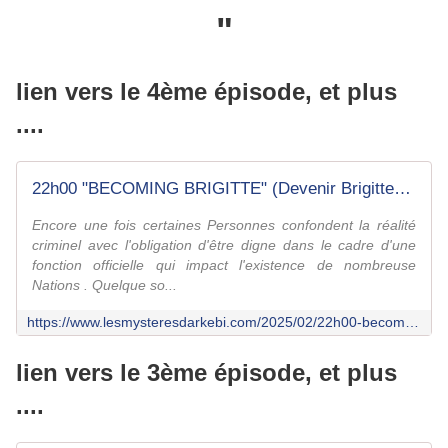
"
lien vers le 4ème épisode, et plus
....
22h00 "BECOMING BRIGITTE" (Devenir Brigitte) ....épisode 4 /+/ - Le fil d'Arkébi
Encore une fois certaines Personnes confondent la réalité
criminel avec l'obligation d'être digne dans le cadre d'une
fonction officielle qui impact l'existence de nombreuse
Nations . Quelque so...
https://www.lesmysteresdarkebi.com/2025/02/22h00-becoming-brigitte-devenir-brigitte-suite.episode-4.html
lien vers le 3ème épisode, et plus
....