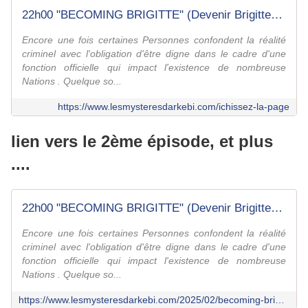
22h00 "BECOMING BRIGITTE" (Devenir Brigitte) suite ....épisode 3 - fil actualisé au fur et à mesure; rafraîchissez la page ! /+/ - Le fil d'Arkébi
Encore une fois certaines Personnes confondent la réalité
criminel avec l'obligation d'être digne dans le cadre d'une
fonction officielle qui impact l'existence de nombreuse
Nations . Quelque so...
https://www.lesmysteresdarkebi.com/ichissez-la-page
lien vers le 2ème épisode, et plus
....
22h00 "BECOMING BRIGITTE" (Devenir Brigitte) Après: "UNE INTRODUCTION", puis le 1er ép.: "GASLIGHTINER LE PUBLIC" *, voici l'ép.2: "UN PASSÉ INACCESSIBLE" - Le fil d'Arkébi
Encore une fois certaines Personnes confondent la réalité
criminel avec l'obligation d'être digne dans le cadre d'une
fonction officielle qui impact l'existence de nombreuse
Nations . Quelque so...
https://www.lesmysteresdarkebi.com/2025/02/becoming-brigitte-devenir-brigitte-apres-une-introduction-puis-le-1er-ep.gaslightine-le-public-l-ep.2-un-passe-inaccessible.html