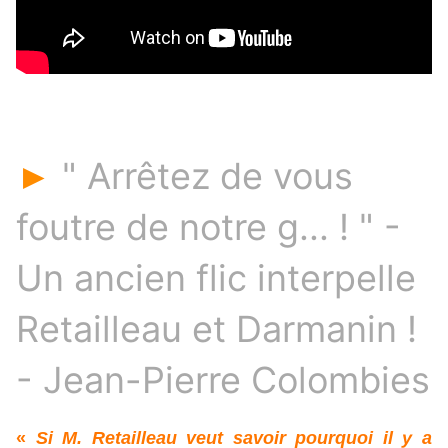
" Arrêtez de vous
►
foutre de notre g... ! " -
Un ancien flic interpelle
Retailleau et Darmanin !
- Jean-Pierre Colombies
«
Si M. Retailleau veut savoir pourquoi il y a