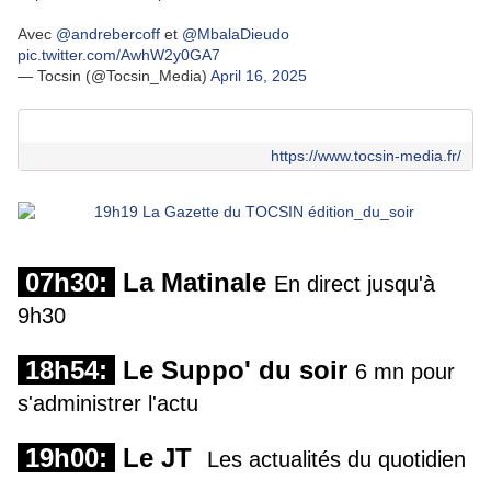
Avec
@andrebercoff
et
@MbalaDieudo
pic.twitter.com/AwhW2y0GA7
— Tocsin (@Tocsin_Media)
April 16, 2025
https://www.tocsin-media.fr/
07h30:
La Matinale
En direct jusqu'à
9h30
18h54:
Le Suppo' du soir
6 mn pour
s'administrer l'actu
19h00:
Le JT
Les actualités du quotidien