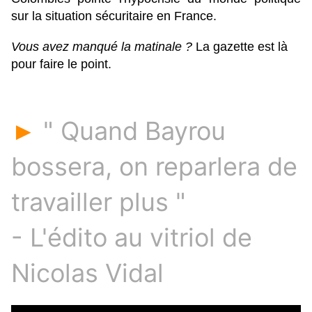
sur la situation sécuritaire en France.
Vous avez manqué la matinale ?
La gazette est là
pour faire le point.
" Quand Bayrou
►
bossera, on reparlera de
travailler plus "
- L'édito au vitriol de
Nicolas Vidal