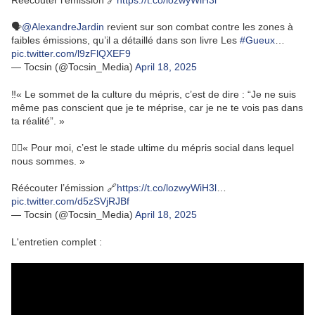
Réécouter l’émission 🔗
https://t.co/lozwyWiH3l
🗣️
@AlexandreJardin
revient sur son combat contre les zones à
faibles émissions, qu’il a détaillé dans son livre Les
#Gueux
…
pic.twitter.com/l9zFlQXEF9
— Tocsin (@Tocsin_Media)
April 18, 2025
‼️« Le sommet de la culture du mépris, c’est de dire : “Je ne suis
même pas conscient que je te méprise, car je ne te vois pas dans
ta réalité”. »
👉🏻« Pour moi, c’est le stade ultime du mépris social dans lequel
nous sommes. »
Réécouter l’émission 🔗
https://t.co/lozwyWiH3l
…
pic.twitter.com/d5zSVjRJBf
— Tocsin (@Tocsin_Media)
April 18, 2025
L'entretien complet :