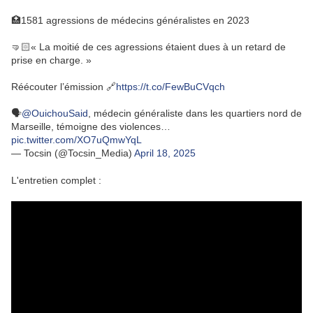
🏥1581 agressions de médecins généralistes en 2023
🤜🏻« La moitié de ces agressions étaient dues à un retard de
prise en charge. »
Réécouter l’émission 🔗
https://t.co/FewBuCVqch
🗣️
@OuichouSaid
, médecin généraliste dans les quartiers nord de
Marseille, témoigne des violences…
pic.twitter.com/XO7uQmwYqL
— Tocsin (@Tocsin_Media)
April 18, 2025
L'entretien complet :