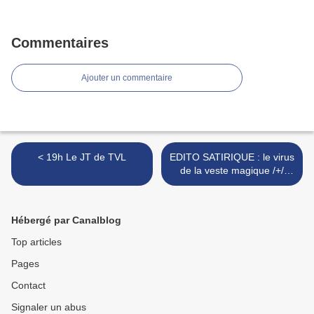
Commentaires
Ajouter un commentaire
< 19h Le JT de TVL
EDITO SATIRIQUE : le virus
de la veste magique /+/
sondage dans la rue dans
le fiel bourgeois des
macronneux >
Hébergé par Canalblog
Top articles
Pages
Contact
Signaler un abus