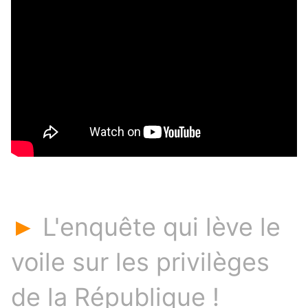
L'enquête qui lève le
►
voile sur les privilèges
de la République !