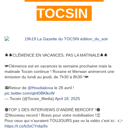
TOCSIN
🔔🔔CLÉMENCE EN VACANCES, PAS LA MATINALE🔔🔔
📯Clémence est en vacances la semaine prochaine mais la
matinale Tocsin continue ! Roxane et Merwan animeront une
émission du lundi au jeudi, de 7h30 à 8h30 !📯
📻Retour de
@Houdiakova
le 28 avril !
pic.twitter.com/qb40BKlkoW
— Tocsin (@Tocsin_Media)
April 18, 2025
🟠TOP 1 DES INTERVIEWS D'ANDRÉ BERCOFF !🟠
👏Nouveau record ! Bravo pour votre mobilisation !👏
Pour ceux qui n'auraient TOUJOURS pas vu la vidéo c'est ici : 👉
https://t.co/b3sCYnbp9x