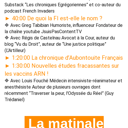
Substack “Les chroniques Egrégoriennes” et co-auteur du 
podcast French Invaders 
40:00 De quoi la FI est-elle le nom ? 
►
🔷 Avec Greg Tabibian Humoriste, influenceur Fondateur de 
la chaîne youtube JsuisPasContentTV 
🔷 Avec Régis de Castelnau Avocat à la Cour, auteur du 
blog “Vu du Droit”, auteur de “Une justice politique” 
(L’Artilleur) 
1:20:00 La chronique d’Aubontouite Français 
►
1:30:00 Nouvelles études fracassantes sur 
►
les vaccins ARN ! 
🔷 Avec Louis Fouché Médecin intensiviste-réanimateur et 
anesthésiste Auteur de plusieurs ouvrages dont 
récemment “Traverser la peur, l'Odyssée du Réel” (Guy 
Trédaniel) 
La matinale