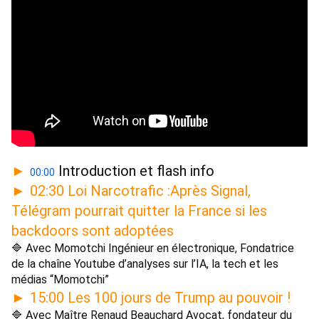
 Introduction et flash info 
►
00:00
02:30 Loi Narcotrafic :Après Signal, 
►
Télégram pourrait quitter la France si les 
backdoors sont adoptées 
🔷 Avec Momotchi Ingénieur en électronique, Fondatrice 
de la chaîne Youtube d’analyses sur l’IA, la tech et les 
médias “Momotchi” 
15:00 Les 100 jours de Trump au pouvoir ! 
►
🔷 Avec Maître Renaud Beauchard Avocat, fondateur du 