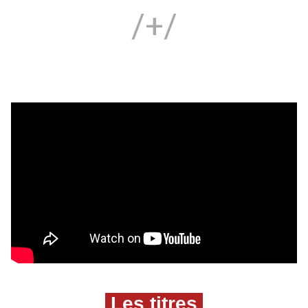
/+/
Les titres