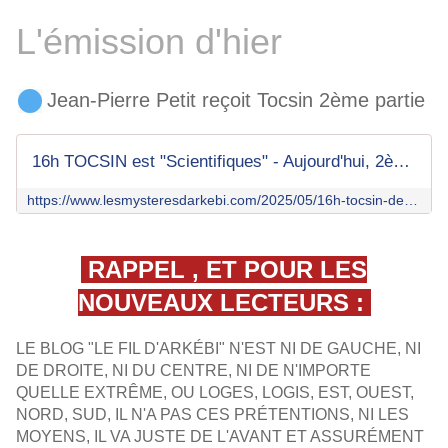
L'émission d'hier
Jean-Pierre Petit reçoit Tocsin 2ème partie
16h TOCSIN est "Scientifiques" - Aujourd'hui, 2ème partie avec Jean-Pierre Petit : Ce modèle Janus qui embarrasse les astrophysiciens - Le fil d'Arkébi
https://www.lesmysteresdarkebi.com/2025/05/16h-tocsin-des-scientifiques-aujourd-hui-alexendra-henrion-caude.html
RAPPEL , ET POUR LES
NOUVEAUX LECTEURS :
LE BLOG "LE FIL D'ARKÉBI" N'EST NI DE GAUCHE, NI
DE DROITE, NI DU CENTRE, NI DE N'IMPORTE
QUELLE EXTRÊME, OU LOGES, LOGIS, EST, OUEST,
NORD, SUD, IL N'A PAS CES PRÉTENTIONS, NI LES
MOYENS, IL VA JUSTE DE L'AVANT ET ASSURÉMENT