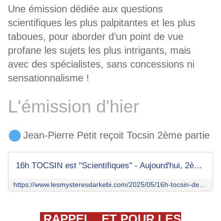
Une émission dédiée aux questions
scientifiques les plus palpitantes et les plus
taboues, pour aborder d’un point de vue
profane les sujets les plus intrigants, mais
avec des spécialistes, sans concessions ni
sensationnalisme !
L'émission d'hier
Jean-Pierre Petit reçoit Tocsin 2ème partie
16h TOCSIN est "Scientifiques" - Aujourd'hui, 2ème partie avec Jean-Pierre Petit : Ce modèle Janus qui embarrasse les astrophysiciens - Le fil d'Arkébi
https://www.lesmysteresdarkebi.com/2025/05/16h-tocsin-des-scientifiques-aujourd-hui-alexendra-henrion-caude.html
RAPPEL , ET POUR LES