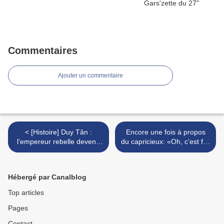
Commentaires
Ajouter un commentaire
< [Histoire] Duy Tân :
Encore une fois à propos
l’empereur rebelle devenu
du capricieux: «Oh, c’est fini
soldat de la France libre /+/
! Je ne suis plus un
médiateur!». >
Hébergé par Canalblog
Top articles
Pages
Contact