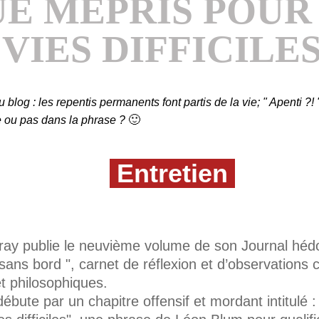
E MÉPRIS POUR
VIES DIFFICILE
u blog : les repentis permanents font partis de la vie; " Apenti ?! 
🙂
e ou pas dans la phrase ?
Entretien
ray publie le neuvième volume de son Journal hédo
 sans bord ", carnet de réflexion et d’observations c
et philosophiques.
ébute par un chapitre offensif et mordant intitulé 