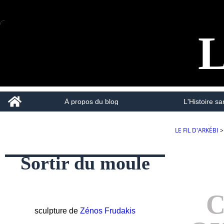
L
Home
À propos du blog
L'Histoire san
LE FIL D'ARKÉBI
>
Sortir du moule
C
sculpture de
Zénos Frudakis