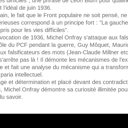
es difficiles", une phrase de Léon Blum pour qualifi
t l’idéal de juin 1936.
vain, le fait que le Front populaire ne soit pensé, ne 
érieuses correspond à un principe fort : "La gauch
ris pour les vies difficiles".
évocation de 1936, Michel Onfray s’attaque aux fals
 (rôle du PCF pendant la guerre, Guy Môquet, Mauri
aux falsificateurs des mots (Jean-Claude Millner etc
s’arrête pas là ! Il démonte les mécanismes de l’
lle et fait une analyse du mécanisme qui a transfor
paria intellectuel.
ge et détermination et placé devant des contradict
 Michel Onfray démontre sa curiosité illimitée pou
u savoir.