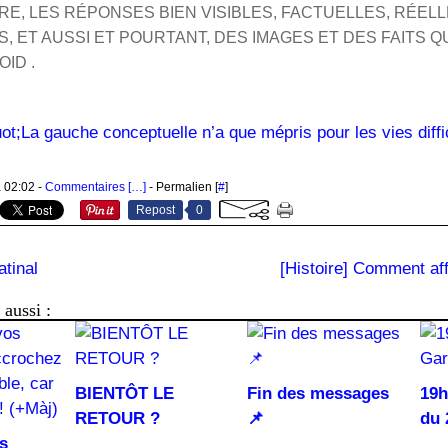
E, LES RÉPONSES BIEN VISIBLES, FACTUELLES, RÉELL
, ET AUSSI
ET POURTANT, DES IMAGES ET DES FAITS Q
ID .
à 02:02 -
Commentaires [
…
]
- Permalien [
#
]
Repost
0
tinal
[Histoire] Comment af
aussi :
BIENTÔT LE
Fin des messages
19h
RETOUR ?
📌
du 
s