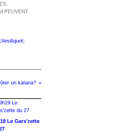
ES,
UI PEUVENT
fûter un katana?
19 Le Gars'zette
27