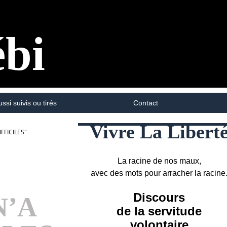
ébi
ussi suivis ou tirés
Contact
Vivre La Libert
FFICILES"
La racine de nos maux,
avec des mots pour arracher la racine
Discours
N’A
de la servitude
volontaire