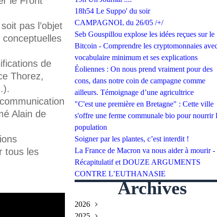
er le Front
18h54 Le Suppo' du soir
CAMPAGNOL du 26/05 /+/
soit pas l’objet
Seb Gouspillou explose les idées reçues sur le
e conceptuelles
Bitcoin - Comprendre les cryptomonnaies avec
vocabulaire minimum et ses explications
ifications de
Éoliennes : On nous prend vraiment pour des
ce Thorez,
cons, dans notre coin de campagne comme
.).
ailleurs. Témoignage d’une agricultrice
excommunication
"C'est une première en Bretagne" : Cette ville
mé Alain de
s'offre une ferme communale bio pour nourrir 
population
ions
Soigner par les plantes, c’est interdit !
r tous les
La France de Macron va nous aider à mourir -
Récapitulatif et DOUZE ARGUMENTS
CONTRE L’EUTHANASIE
Archives
2026
2025
Juillet
(2)