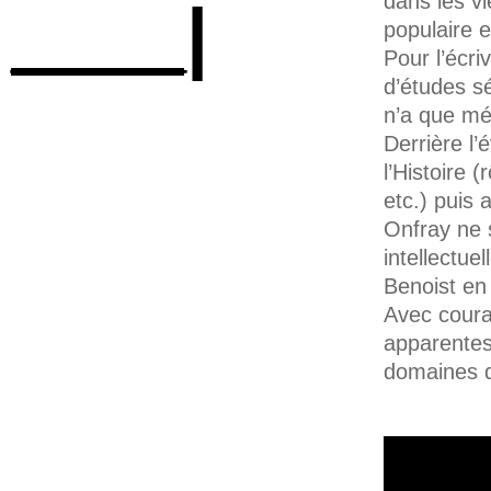
dans les vi
____|
populaire e
Pour l’écri
d’études s
n’a que mép
Derrière l’
l’Histoire
etc.) puis 
Onfray ne 
intellectue
Benoist en 
Avec coura
apparentes,
domaines d