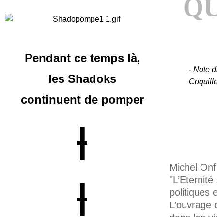
QU
Pendant ce temps là,
- Note d
les Shadoks
Coquill
continuent
de pomper
|
Michel Onf
"L’Eternité
|
politiques 
L’ouvrage d