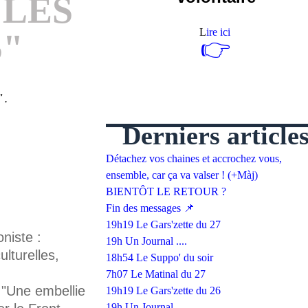
 LES
L
ire ici
S"
👉
" .
Derniers article
Détachez vos chaines et accrochez vous,
ensemble, car ça va valser ! (+Màj)
BIENTÔT LE RETOUR ?
Fin des messages 📌
19h19 Le Gars'zette du 27
niste :
19h Un Journal ....
ulturelles,
18h54 Le Suppo' du soir
7h07 Le Matinal du 27
: "Une embellie
19h19 Le Gars'zette du 26
19h Un Journal ....