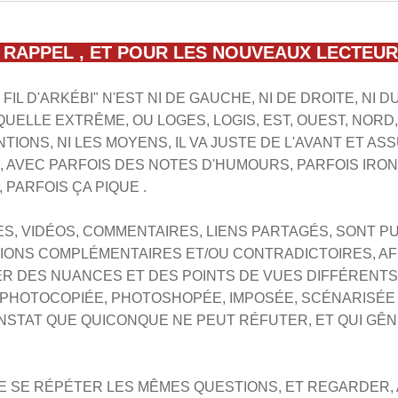
RAPPEL , ET POUR LES NOUVEAUX LECTEU
 FIL D'ARKÉBI" N'EST NI DE GAUCHE, NI DE DROITE, NI D
UELLE EXTRÊME, OU LOGES, LOGIS, EST, OUEST, NORD, 
TIONS, NI LES MOYENS, IL VA JUSTE DE L'AVANT ET A
 AVEC PARFOIS DES NOTES D'HUMOURS, PARFOIS IRON
 PARFOIS ÇA PIQUE .
ES, VIDÉOS, COMMENTAIRES, LIENS PARTAGÉS, SONT PU
IONS COMPLÉMENTAIRES ET/OU CONTRADICTOIRES, AF
R DES NUANCES ET DES POINTS DE VUES DIFFÉRENTS 
PHOTOCOPIÉE, PHOTOSHOPÉE, IMPOSÉE, SCÉNARISÉE
NSTAT QUE QUICONQUE NE PEUT RÉFUTER, ET QUI GÊN
E SE RÉPÉTER LES MÊMES QUESTIONS,
ET REGARDER,