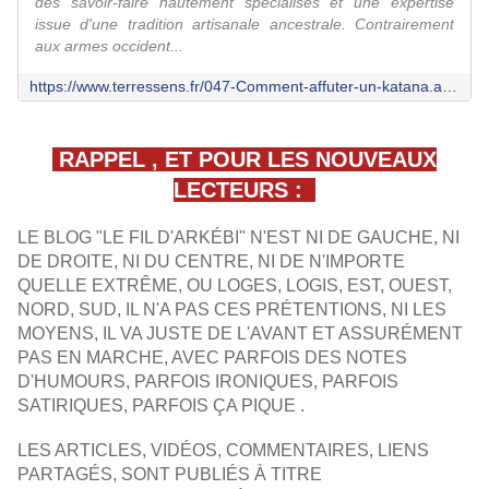
des savoir-faire hautement spécialisés et une expertise
issue d'une tradition artisanale ancestrale. Contrairement
aux armes occident...
https://www.terressens.fr/047-Comment-affuter-un-katana.aspx
RAPPEL , ET POUR LES NOUVEAUX
LECTEURS :
LE BLOG "LE FIL D'ARKÉBI" N'EST NI DE GAUCHE, NI
DE DROITE, NI DU CENTRE, NI DE N'IMPORTE
QUELLE EXTRÊME, OU LOGES, LOGIS, EST, OUEST,
NORD, SUD, IL N'A PAS CES PRÉTENTIONS, NI LES
MOYENS, IL VA JUSTE DE L'AVANT ET ASSURÉMENT
PAS EN MARCHE, AVEC PARFOIS DES NOTES
D'HUMOURS, PARFOIS IRONIQUES, PARFOIS
SATIRIQUES, PARFOIS ÇA PIQUE .
LES ARTICLES, VIDÉOS, COMMENTAIRES, LIENS
PARTAGÉS, SONT PUBLIÉS À TITRE