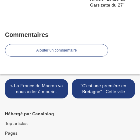
Commentaires
Ajouter un commentaire
< La France de Macron va
"C'est une première en
nous aider à mourir -
Bretagne" : Cette ville
Récapitulatif et DOUZE
s'offre une ferme
ARGUMENTS CONTRE
communale bio pour nourrir
L’EUTHANASIE
la population >
Hébergé par Canalblog
Top articles
Pages