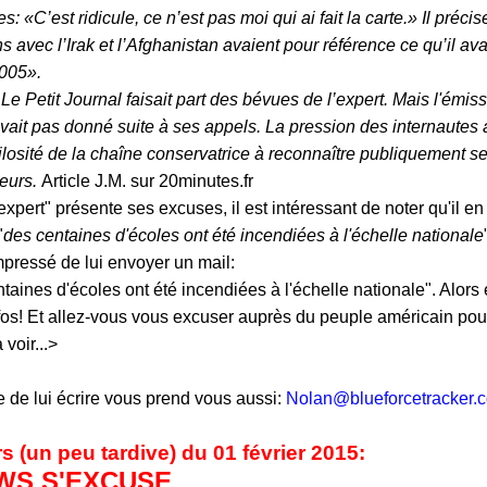
s: «C’est ridicule, ce n’est pas moi qui ai fait la carte.» Il préci
avec l’Irak et l’Afghanistan avaient pour référence ce qu’il ava
005».
 Le Petit Journal faisait part des bévues de l’expert. Mais l'émis
ait pas donné suite à ses appels. La pression des internautes 
rilosité de la chaîne conservatrice à reconnaître publiquement s
reurs.
Article J.M. sur 20minutes.fr
expert" présente ses excuses, il est intéressant de noter qu'il 
"
des centaines d'écoles ont été incendiées à l'échelle nationale
pressé de lui envoyer un mail:
ntaines d'écoles ont été incendiées à l'échelle nationale". Alors
infos! Et allez-vous vous excuser auprès du peuple américain pou
voir...>
ie de lui écrire vous prend
vous aussi
:
Nolan@blueforcetracker.
s (un peu tardive) du 01 février 2015:
WS S'EXCUSE