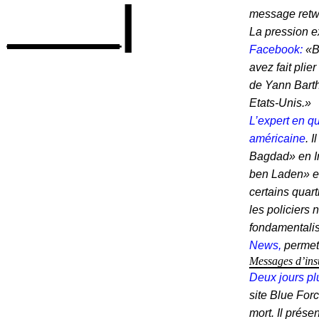
____|
message retwe
La pression e
Facebook:
«B
avez fait pli
de Yann Barthè
Etats-Unis.»
L’expert en qu
américaine
. 
Bagdad» en I
ben Laden» et 
certains quar
les policiers 
fondamentali
News,
permet
Messages d’ins
Deux jours pl
site Blue For
mort. Il prés