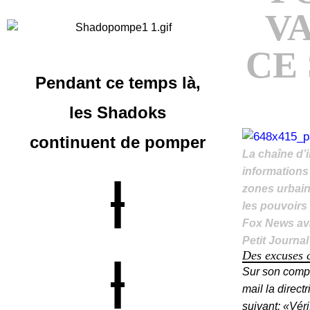
VA
CE 
Pendant ce temps là,
les Shadoks
continuent
de pomper
La chaîne d’i
informations 
|
zones urbaine
les pouvoirs p
Fox News ava
Petit Journal
Des excuses 
|
Sur son compte
mail la direc
suivant: «Vér