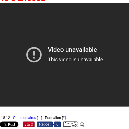
à 18:12 -
Commentaires [
…
]
- Permalien [
#
]
Repost
0