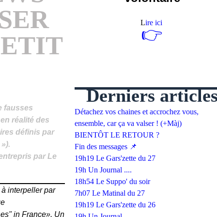
USER
L
ire ici
👉
PETIT
Derniers article
de fausses
Détachez vos chaines et accrochez vous,
en réalité des
ensemble, car ça va valser ! (+Màj)
res définis par
BIENTÔT LE RETOUR ?
 »)
.
Fin des messages 📌
entrepris par Le
19h19 Le Gars'zette du 27
19h Un Journal ....
18h54 Le Suppo' du soir
 à interpeller par
7h07 Le Matinal du 27
ge
19h19 Le Gars'zette du 26
nes" in France». Un
19h Un Journal ....