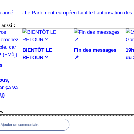
scanné
- Le Parlement européen facilite l’autorisation de
aussi :
BIENTÔT LE
Fin des messages
19h
RETOUR ?
📌
du 
s
ous,
ar ça va
àj)
es
Ajouter un commentaire