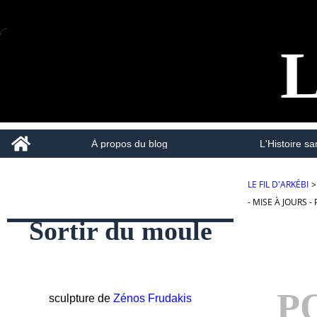
L
Home
À propos du blog
L'Histoire san
LE FIL D'ARKÉBI
>
- MISE À JOURS 
Sortir du moule
P
sculpture de
Zénos Frudakis