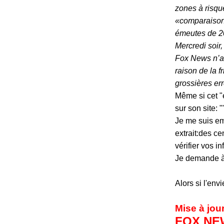
zones à risque
«comparaisons 
émeutes de 2
Mercredi soir,
Fox News n’av
raison de la f
grossières er
Même si cet "
sur son site: "
Je me suis em
extrait:des ce
vérifier vos 
Je demande à 
Alors si l'env
Mise à jour
FOX NE