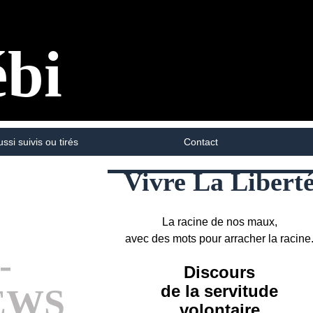
ébi
ussi suivis ou tirés
Contact
Vivre La Libert
La racine de nos maux,
avec des mots pour arracher la racine
-
Discours
de la servitude
EWS
volontaire