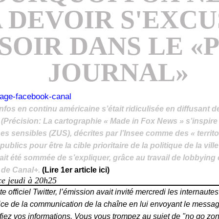
 DEVOIR S'EXC
SOIR DANS LE «
JOURNAL»
nfos en continu américaine s’était ridiculisée en diffusant 
(
Précision: La cartographie « Made in Fox News » s’inspire 
s sensibles (ZUS), décrites par l’Insee comme des « territoi
ublics pour être la cible prioritaire de la politique de la ville
it été sommée de s’expliquer, grâce au travail de lobbying 
 de Canal+.
(Lire 1er article ici)
ce jeudi à 20h25
 officiel Twitter, l’émission avait invité mercredi les internautes
trice de la communication de la chaîne en lui envoyant le messa
ifiez vos informations. Vous vous trompez au sujet de "no go zo