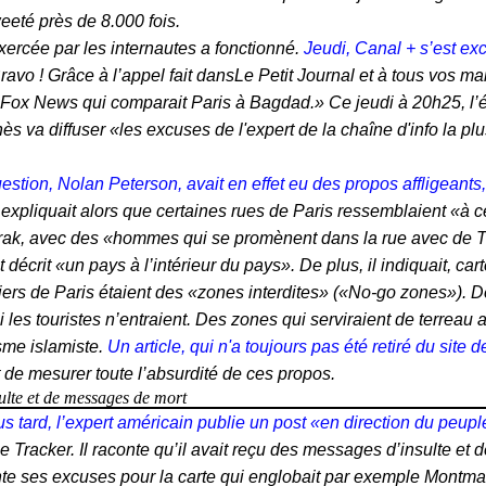
eté près de 8.000 fois.
xercée par les internautes a fonctionné.
Jeudi, Canal + s’est ex
ravo ! Grâce à l’appel fait dansLe Petit Journal et à tous vos m
er Fox News qui comparait Paris à Bagdad.» Ce jeudi à 20h25, l’
s va diffuser «les excuses de l'expert de la chaîne d'info la pl
estion, Nolan Peterson, avait en effet eu des propos affligeants,
Il expliquait alors que certaines rues de Paris ressemblaient «à c
rak, avec des «hommes qui se promènent dans la rue avec de T
décrit «un pays à l’intérieur du pays». De plus, il indiquait, cart
tiers de Paris étaient des «zones interdites» («No-go zones»). D
ni les touristes n’entraient. Des zones qui serviraient de terreau 
sme islamiste.
Un article, qui n'a toujours pas été retiré du site 
 de mesurer toute l’absurdité de ces propos.
ulte et de messages de mort
us tard, l’expert américain publie un post «en direction du peup
ce Tracker. Il raconte qu’il avait reçu des messages d’insulte e
ente ses excuses pour la carte qui englobait par exemple Montma