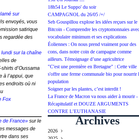
18h54 Le Suppo' du soir
clamé sur
CAMPAGNOL du 26/05 /+/
ails envoyés, vous
Seb Gouspillou explose les idées reçues sur le
émission satirique
Bitcoin - Comprendre les cryptomonnaies avec
vocabulaire minimum et ses explications
us regardée des
Éoliennes : On nous prend vraiment pour des
cons, dans notre coin de campagne comme
 lundi sur la chaîne
ailleurs. Témoignage d’une agricultrice
elles de
"C'est une première en Bretagne" : Cette ville
-shirts d’Oussama
s'offre une ferme communale bio pour nourrir 
e à l’appui, que
population
es endroits où ni
Soigner par les plantes, c’est interdit !
au
La France de Macron va nous aider à mourir -
de Fox
Récapitulatif et DOUZE ARGUMENTS
CONTRE L’EUTHANASIE
Archives
le de France»
sur le
t des messages de
2026
rtre dans ses
2025
Juillet
(2)