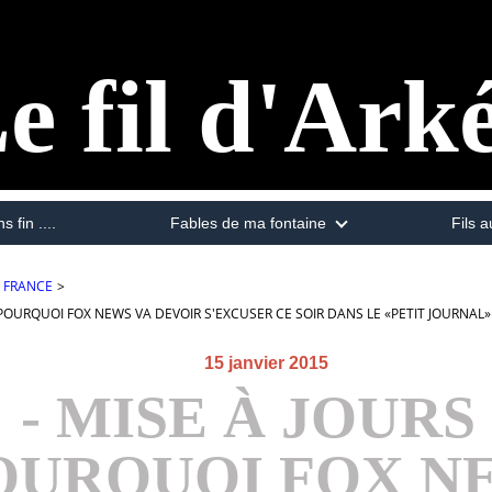
e fil d'Ark
s fin ....
Fables de ma fontaine
Fils a
FRANCE
>
- POURQUOI FOX NEWS VA DEVOIR S'EXCUSER CE SOIR DANS LE «PETIT JOURNAL»
15 janvier 2015
- MISE À JOURS 
OURQUOI FOX N