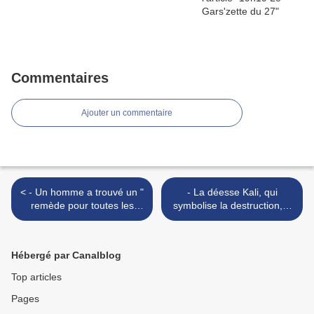
Commentaires
Ajouter un commentaire
< - Un homme a trouvé un "
- La déesse Kali, qui
remède pour toutes les
symbolise la destruction, a
maladies " et a la décision
été projetée sur l'Empire
du tribunal pour le prouver!
State Building >
Hébergé par Canalblog
Top articles
Pages