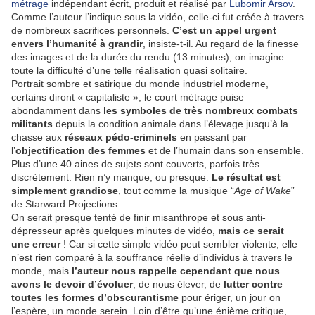
métrage
indépendant écrit, produit et réalisé par
Lubomir Arsov
.
Comme l’auteur l’indique sous la vidéo, celle-ci fut créée à travers
de nombreux sacrifices personnels.
C’est un appel urgent
envers l’humanité à grandir
, insiste-t-il. Au regard de la finesse
des images et de la durée du rendu (13 minutes), on imagine
toute la difficulté d’une telle réalisation quasi solitaire.
Portrait sombre et satirique du monde industriel moderne,
certains diront « capitaliste », le court métrage puise
abondamment dans
les symboles de très nombreux combats
militants
depuis la condition animale dans l’élevage jusqu’à la
chasse aux
réseaux pédo-criminels
en passant par
l’
objectification des femmes
et de l’humain dans son ensemble.
Plus d’une 40 aines de sujets sont couverts, parfois très
discrètement. Rien n’y manque, ou presque.
Le résultat est
simplement grandiose
, tout comme la musique “
Age of Wake
”
de Starward Projections.
On serait presque tenté de finir misanthrope et sous anti-
dépresseur après quelques minutes de vidéo,
mais ce serait
une erreur
! Car si cette simple vidéo peut sembler violente, elle
n’est rien comparé à la souffrance réelle d’individus à travers le
monde, mais
l’auteur nous rappelle cependant que nous
avons le devoir d’évoluer
, de nous élever, de
lutter contre
toutes les formes d’obscurantisme
pour ériger, un jour on
l’espère, un monde serein. Loin d’être qu’une énième critique,