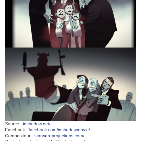
Source :
inshadow.net/
Facebook :
facebook.com/inshadowmovie/
Compositeur :
starwardprojections.com/