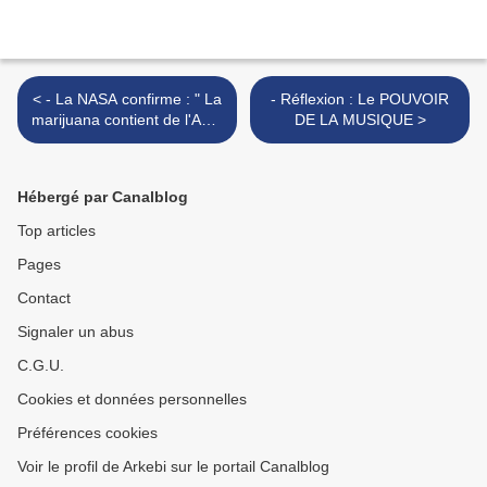
< - La NASA confirme : " La
- Réflexion : Le POUVOIR
marijuana contient de l'ADN
DE LA MUSIQUE >
extra-terrestre et provient
d'un autre système solaire
!!! "
Hébergé par Canalblog
Top articles
Pages
Contact
Signaler un abus
C.G.U.
Cookies et données personnelles
Préférences cookies
Voir le profil de Arkebi sur le portail Canalblog