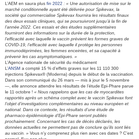
L’AEM en saura plus
fin 2022
: « Une autorisation de mise sur le
marché conditionnelle ayant été délivrée pour Spikevax, la
société qui commercialise Spikevax fournira les résultats finaux
des deux essais cliniques, qui se poursuivront jusqu’à la fin de
l’année 2022. Ces essais et des études supplémentaires
fourniront des informations sur la durée de la protection,
l’efficacité avec laquelle le vaccin prévient les formes graves de
COVID-19, l’efficacité avec laquelle il protège les personnes
immunodéprimées, les femmes enceintes, et sa capacité à
prévenir les cas asymptomatiques. »
L’Agence nationale de sécurité du médicament
L’
ANSM
a compté 15 % d’effets graves sur les 11 110 300
injections Spikevax® (Moderna) depuis le début de la vaccination.
Dans son communiqué du 26 mars — mis à jour le 5 novembre
—, elle annonce attendre les résultats de l’étude Epi-Phare parue
le 11 octobre !
« Nous rappelons que les cas de myocardites
rapportés après un schéma complet avec le vaccin Spikevax font
l’objet d’investigations complémentaires au niveau européen et
national. Dans ce contexte, les résultats d’une étude de
pharmaco-épidémiologie d’Epi-Phare seront publiés
prochainement. Concernant les cas de décès déclarés, les
données actuelles ne permettent pas de conclure qu’ils sont liés
au vaccin. »
Vous n’y comprenez plus rien avec ces dates ? C’est