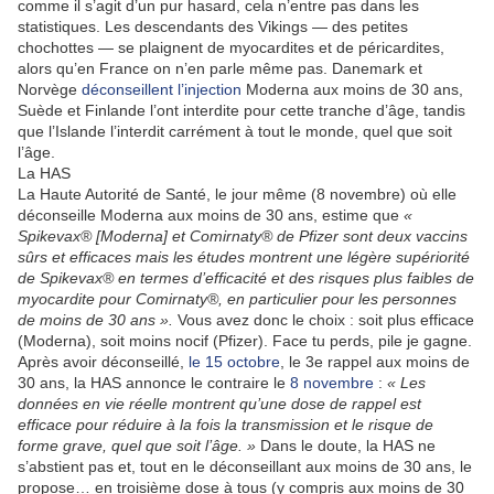
comme il s’agit d’un pur hasard, cela n’entre pas dans les
statistiques. Les descendants des Vikings — des petites
chochottes — se plaignent de myocardites et de péricardites,
alors qu’en France on n’en parle même pas. Danemark et
Norvège
déconseillent l’injection
Moderna aux moins de 30 ans,
Suède et Finlande l’ont interdite pour cette tranche d’âge, tandis
que l’Islande l’interdit carrément à tout le monde, quel que soit
l’âge.
La HAS
La Haute Autorité de Santé
, le jour même (8 novembre) où elle
déconseille Moderna aux moins de 30 ans, estime que
«
Spikevax® [Moderna] et Comirnaty® de Pfizer sont deux vaccins
sûrs et efficaces mais les études montrent une légère supériorité
de Spikevax® en termes d’efficacité et des risques plus faibles de
myocardite pour Comirnaty®, en particulier pour les personnes
de moins de 30 ans ».
Vous avez donc le choix : soit plus efficace
(Moderna), soit moins nocif (Pfizer). Face tu perds, pile je gagne.
Après avoir déconseillé,
le 15 octobre
, le 3e rappel aux moins de
30 ans, la HAS annonce le contraire le
8 novembre
:
« Les
données en vie réelle montrent qu’une dose de rappel est
efficace pour réduire à la fois la transmission et le risque de
forme grave, quel que soit l’âge. »
Dans le doute, la HAS ne
s’abstient pas et, tout en le déconseillant aux moins de 30 ans, le
propose… en troisième dose à tous (y compris aux moins de 30