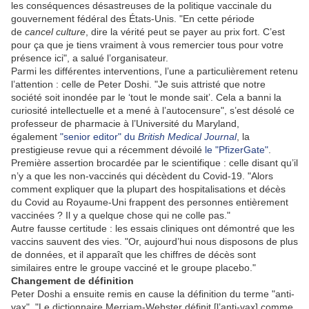
les conséquences désastreuses de la politique vaccinale du
gouvernement fédéral des États-Unis. "En cette période
de
cancel culture
, dire la vérité peut se payer au prix fort. C’est
pour ça que je tiens vraiment à vous remercier tous pour votre
présence ici", a salué l’organisateur.
Parmi les différentes interventions, l’une a particulièrement retenu
l’attention : celle de Peter Doshi. "Je suis attristé que notre
société soit inondée par le ‘tout le monde sait’. Cela a banni la
curiosité intellectuelle et a mené à l’autocensure", s’est désolé ce
professeur de pharmacie à l’Université du Maryland,
également
"senior editor" du
British Medical Journal
, la
prestigieuse revue qui a récemment dévoilé
le "PfizerGate"
.
Première assertion brocardée par le scientifique : celle disant qu’il
n’y a que les non-vaccinés qui décèdent du Covid-19. "Alors
comment expliquer que la plupart des hospitalisations et décès
du Covid au Royaume-Uni frappent des personnes entièrement
vaccinées ? Il y a quelque chose qui ne colle pas."
Autre fausse certitude : les essais cliniques ont démontré que les
vaccins sauvent des vies. "Or, aujourd’hui nous disposons de plus
de données, et il apparaît que les chiffres de décès sont
similaires entre le groupe vacciné et le groupe placebo."
Changement de définition
Peter Doshi a ensuite remis en cause la définition du terme "anti-
vax". "Le dictionnaire Merriam-Webster définit [l’anti-vax] comme