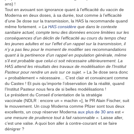
ans) !
Tout en avouant son ignorance quant à l’efficacité du vaccin de
Moderna en deux doses, à sa durée, tout comme à l’efficacité
d’une 3e dose sur la transmission, la HAS la recommande quand
même fortement.
« La
HAS considère
que dans le contexte
sanitaire actuel, compte tenu des données encore limitées sur les
conséquences d’un déclin de l’efficacité au cours du temps chez
les jeunes adultes et sur l’effet d’un rappel sur la transmission, il
n’y a pas lieu pour le moment de modifier ses recommandations
quant à la pertinence d’un rappel en population générale, même
s’il est probable que celui-ci soit nécessaire ultérieurement. La
HAS attend les résultats des travaux de modélisation de l’Institut
Pasteur pour rendre un avis sur ce sujet. »
La 3e dose sera donc
« probablement » nécessaire… C’est clair et convaincant comme
du Castex ! Et puis qu’importe l’observation de la réalité, quand
l’Institut Pasteur nous fera de si belles modélisations !
Le président du Conseil d’orientation de la stratégie
vaccinale
(NDLR : encore un « machin »], le PR Alain Fischer, suit
le mouvement. Un coup Moderna comme Pfizer sont tous deux
excellents, un coup réserver Moderna
aux plus de 30 ans
est
«
une mesure de prudence tout à fait raisonnable ».
Laisse aller,
c’est une valse. A quoi bon aller à contre-courant et se faire
dénigrer ?