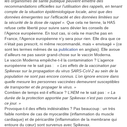
les organismes de santé publique peuvent émettre des
recommandations officielles sur l’utilisation des rappels, en tenant
compte de la situation épidémiologique locale, ainsi que des
données émergentes sur l’efficacité et des données limitées sur
la sécurité de la dose de rappel ».
Que cela ne tienne, la HAS
refuse cette liberté pour suivre sans dévier les conseils de
l’Agence européenne. En tout cas, si cela ne marche pas en
France, l’Agence européenne n’y sera pour rien. Elle dira que ce
n’était pas prescrit, ni même recommandé, mais « envisagé » (ce
sont les termes mêmes de sa
publication
en anglais). Elle avoue
d’ailleurs ne pas savoir grand-chose sur le vaccin Moderna.
Le vaccin Moderna empêche-t-il la contamination ?
L’agence
européenne ne le sait pas :
« Les effets de la vaccination par
Spikevax sur la propagation du virus SARS-CoV-2 au sein de la
population ne sont pas encore connus. L’on ignore encore dans
quelle mesure les personnes vaccinées demeurent susceptibles
de transporter et de propager le virus. »
Combien de temps est-il efficace ? L’AEM ne le sait pas :
« La
durée de la protection apportée par Spikevax n’est pas connue à
ce jour. »
Provoque-t-il des effets indésirables ? Pas beaucoup
: un très
faible nombre de cas de myocardite (inflammation du muscle
cardiaque) et de péricardite (inflammation de la membrane qui
entoure du cœur) sont survenus avec Spikevax.