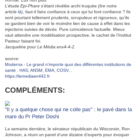
normal. Eux non plus.
L’étude
Epi-Phare
s’étant révélée archi truquée
(lire notre
article
là
)
, faut-il faire confiance à ceux qui lui font confiance ? Ils
sont pourtant tellement prudents, scrupuleux et rigoureux, qu’ils
se gardent bien de voir le moindre lien de cause à effet dans les
injections suivies de décès. Pure coïncidence factuelle. Mieux
vaut attendre une modélisation prospective, le cachet de l’Institut
Pasteur faisant foi.
Jacqueline
pour
Le Média env4-4-2.
source:
Moderna - Le grand n'importe quoi des différentes institutions de
santé : HAS, ANSM, EMA, COSV...
https://lemediaen442.fr
COMPLÉMENTS:
"Il y a quelque chose qui ne colle pas" : le pavé dans la
mare du Pr Peter Doshi
La semaine dernière, le sénateur républicain du Wisconsin, Ron
Johnson, a réuni un panel d’une dizaine d’experts pour évoquer