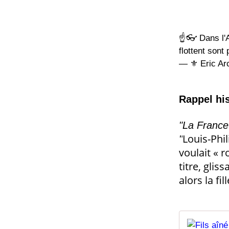
☝️👓 Dans l'A
flottent son
— ⚜ Eric Ar
Rappel his
"La France e
Louis-Phil
"
voulait « r
titre, glis
alors la fil