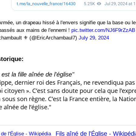
rmée, un drapeau hissé à l'envers signifie que la base ou le
t passés aux mains de l'ennemi !
pic.twitter.com/NJ6F9rZzAB
chambault ⚜ (@EricArchambaul7)
July 29, 2024
torique:
st la fille aînée de l'église"
ippe, dernier roi des Français, ne revendiqua pas le
oi citoyen ». C’est sans doute pour cela que l’expr
sa sous son règne. C’est la France entière, la Natio
le aînée de l’église."
Fils aîné de l'Église - Wikipéd