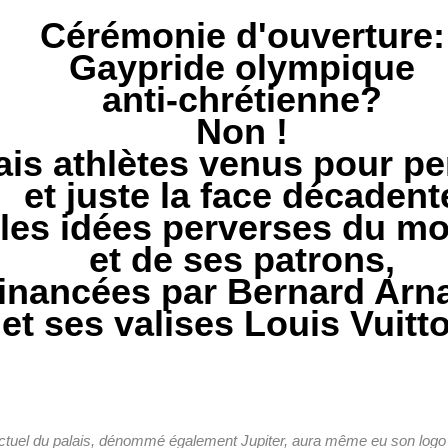
Cérémonie d'ouverture:
Gaypride olympique
anti-chrétienne?
Non !
ais athlètes venus pour pe
et juste la face décadent
 les idées
perverses
du mo
et de ses patrons,
financées par Bernard Arna
et ses valises Louis Vuitt
actuel du palais, dénommé également Jupiter, aura même eu son logo 