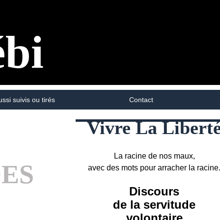
ébi
ussi suivis ou tirés
Contact
Vivre La Libert
La racine de nos maux,
DES
avec des mots pour arracher la racine
Discours
de la servitude
volontaire