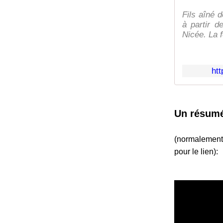
Fils aîné d
à partir d
Nicée. La f
ht
Un résumé
(normalement l
pour le lien):