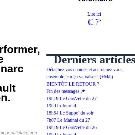
L
ire ici
👉
rformer,
e
Derniers article
narc
Détachez vos chaines et accrochez vous,
ensemble, car ça va valser ! (+Màj)
BIENTÔT LE RETOUR ?
ult
Fin des messages 📌
on.
19h19 Le Gars'zette du 27
19h Un Journal ....
18h54 Le Suppo' du soir
7h07 Le Matinal du 27
19h19 Le Gars'zette du 26
pour satisfaire son
19h Un Journal ....