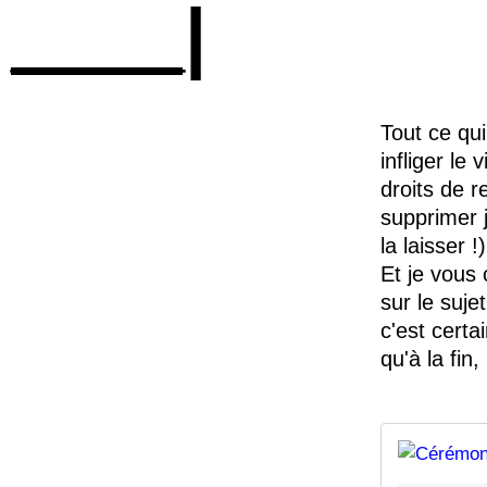
____|
Tout ce qui
infliger le
droits de r
supprimer j
la laisser !)
Et je vous 
sur le suje
c'est certa
qu'à la fin,