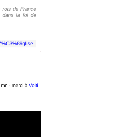
es rois de France
 dans la foi de
27%C3%89glise
7 mn - merci à
Volti