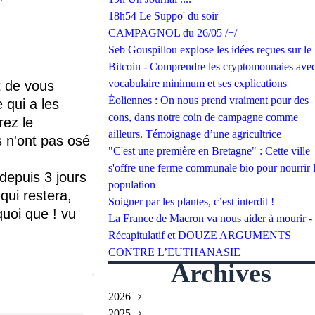
18h54 Le Suppo' du soir
CAMPAGNOL du 26/05 /+/
Seb Gouspillou explose les idées reçues sur le
Bitcoin - Comprendre les cryptomonnaies avec
vocabulaire minimum et ses explications
it de vous
Éoliennes : On nous prend vraiment pour des
e qui a les
cons, dans notre coin de campagne comme
rez le
ailleurs. Témoignage d’une agricultrice
s n'ont pas osé
"C'est une première en Bretagne" : Cette ville
s'offre une ferme communale bio pour nourrir 
 depuis 3 jours
population
 qui restera,
Soigner par les plantes, c’est interdit !
quoi que ! vu
La France de Macron va nous aider à mourir -
Récapitulatif et DOUZE ARGUMENTS
CONTRE L’EUTHANASIE
Archives
2026
2025
Juillet
(2)