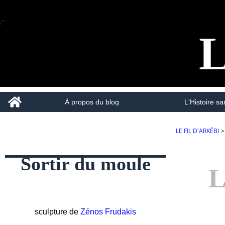
L
Home
À propos du blog
L'Histoire san
LE FIL D'ARKÉBI
>
Sortir du moule
L
sculpture de
Zénos Frudakis