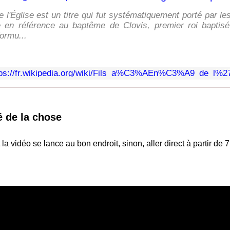
e l'Église est un titre qui fut systématiquement porté par l
e en référence au baptême de Clovis, premier roi baptisé
ormu...
tps://fr.wikipedia.org/wiki/Fils_a%C3%AEn%C3%A9_de_l%
 de la chose
a vidéo se lance au bon endroit, sinon, aller direct à partir de 