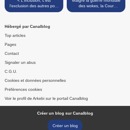
< L'inclusion, c'est
Malgré la guerre mondiale
l'exclusion des autres pour
des wokes, la Cour
mieux se réunir entre soi
constitutionnelle italienne a
statué dans un arrêt
historique qu'une prétendue
Hébergé par Canalblog
identité de genre "non
binaire", c'est-à-dire ni
Top articles
masculine ni féminine, ne
Pages
peut être légalement
reconnue. >
Contact
Signaler un abus
C.G.U.
Cookies et données personnelles
Préférences cookies
Voir le profil de Arkebi sur le portail Canalblog
Créer un blog sur Canalblog
Créer un blog