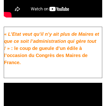
«
L’Etat veut qu’il n’y ait plus de Maires et
que ce soit l’administration qui gère tout
!
» : le coup de gueule d’un édile à
l’occasion du Congrès des Maires de
France.