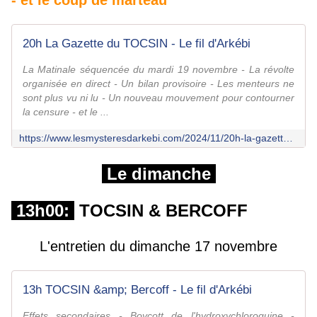
- et le coup de marteau
20h La Gazette du TOCSIN - Le fil d'Arkébi
La Matinale séquencée du mardi 19 novembre - La révolte
organisée en direct - Un bilan provisoire - Les menteurs ne
sont plus vu ni lu - Un nouveau mouvement pour contourner
la censure - et le ...
https://www.lesmysteresdarkebi.com/2024/11/20h-la-gazette-du-tocsin-36.html
Le dimanche
13h00:
TOCSIN & BERCOFF
L'entretien du dimanche 17 novembre
13h TOCSIN &amp; Bercoff - Le fil d'Arkébi
Effets secondaires - Boycott de l'hydroxychloroquine -