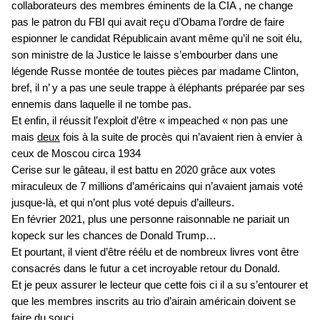
collaborateurs des membres éminents de la CIA , ne change
pas le patron du FBI qui avait reçu d’Obama l’ordre de faire
espionner le candidat Républicain avant même qu’il ne soit élu,
son ministre de la Justice le laisse s’embourber dans une
légende Russe montée de toutes pièces par madame Clinton,
bref, il n’ y a pas une seule trappe à éléphants préparée par ses
ennemis dans laquelle il ne tombe pas.
Et enfin, il réussit l’exploit d’être « impeached « non pas une
mais
deux
fois à la suite de procès qui n’avaient rien à envier à
ceux de Moscou circa 1934
Cerise sur le gâteau, il est battu en 2020 grâce aux votes
miraculeux de 7 millions d’américains qui n’avaient jamais voté
jusque-là, et qui n’ont plus voté depuis d’ailleurs.
En février 2021, plus une personne raisonnable ne pariait un
kopeck sur les chances de Donald Trump…
Et pourtant, il vient d’être réélu et de nombreux livres vont être
consacrés dans le futur a cet incroyable retour du Donald.
Et je peux assurer le lecteur que cette fois ci il a su s’entourer et
que les membres inscrits au trio d’airain américain doivent se
faire du souci.