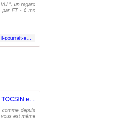
 VU ", un regard
ne par FT - 6 mn
https://www.lesmysteresdarkebi.com/2025/01/20h30-le-suppo-du-soir.il-pourrait-etre-6h-4.html
Dimanche 10h TOCSIN et Bercoff - Le fil d'Arkébi
et comme depuis
ls vous est même