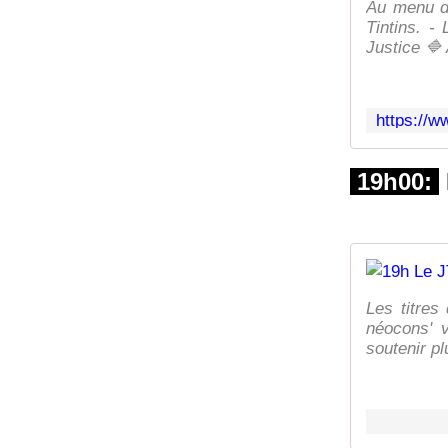
Au menu de
Tintins. - 
Justice 🔷 
19h00:
Les titres
néocons' v
soutenir pl