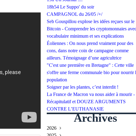
18h54 Le Suppo' du soir
CAMPAGNOL du 26/05 /+/
Seb Gouspillou explose les idées reçues sur le
Bitcoin - Comprendre les cryptomonnaies avec
vocabulaire minimum et ses explications
Éoliennes : On nous prend vraiment pour des
cons, dans notre coin de campagne comme
ailleurs. Témoignage d’une agricultrice
"C'est une première en Bretagne" : Cette ville
s'offre une ferme communale bio pour nourrir 
population
Soigner par les plantes, c’est interdit !
La France de Macron va nous aider à mourir -
Récapitulatif et DOUZE ARGUMENTS
CONTRE L’EUTHANASIE
Archives
2026
2025
Juillet
(2)