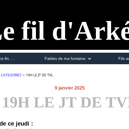
e fil d'Ark
s fin ....
Fables de ma fontaine
Fils a
CATEGORIES
>
19H LE JT DE TVL
9 janvier 2025
19H LE JT DE T
 de ce jeudi :