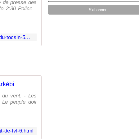
ue de presse des
nfo 2:30 Police -
https://www.lesmysteresdarkebi.com/2025/01/7h30-9h30-la-matinale-du-tocsin-5.html
Arkébi
 du vent. - Les
 Le peuple doit
t-de-tvl-6.html