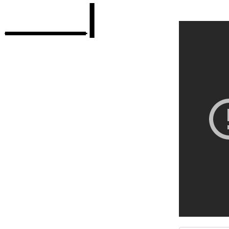
____|