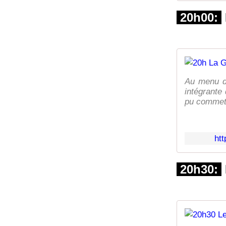
20h00:
Au menu de
intégrante
pu commett
ht
20h30: