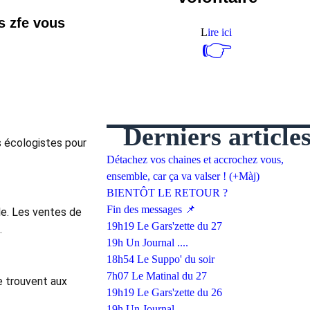
s zfe vous
L
ire ici
👉
Derniers article
s écologistes pour 
Détachez vos chaines et accrochez vous,
ensemble, car ça va valser ! (+Màj)
BIENTÔT LE RETOUR ?
Fin des messages 📌
e. Les ventes de 
19h19 Le Gars'zette du 27
 
19h Un Journal ....
18h54 Le Suppo' du soir
7h07 Le Matinal du 27
 trouvent aux 
19h19 Le Gars'zette du 26
19h Un Journal ....