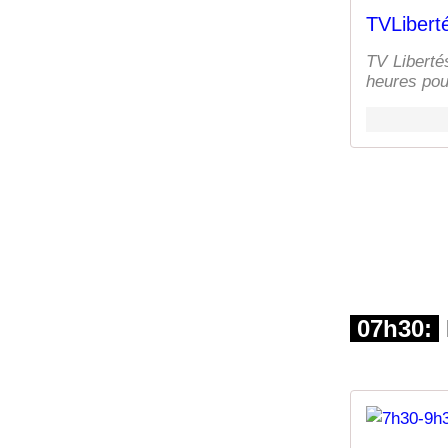
TVLiberté
TV Liberté
heures pour
07h30: