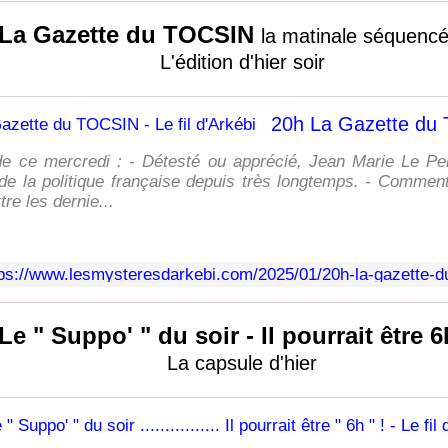
La Gazette du TOCSIN
la matinale séquenc
L'édition d'hier soir
 ce mercredi : - Détesté ou apprécié, Jean Marie Le Pen 
 de la politique française depuis très longtemps. - Commen
re les dernie...
tps://www.lesmysteresdarkebi.com/2025/01/20h-la-gazette-du
Le " Suppo' " du soir - Il pourrait être 
La capsule d'hier