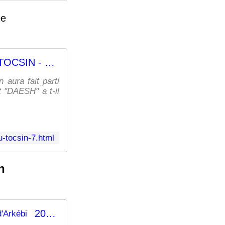
ée
20h La Gazette du TOCSIN - Le fil d'Arkébi
aura fait parti
t "DAESH" a t-il
-tocsin-7.html
6h
20h30 Le " Suppo' " du soir ................ Il pourrait être " 6h " ! - Le fil d'Arkébi