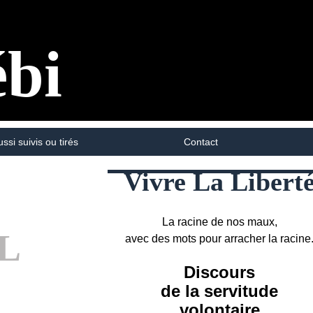
ébi
ussi suivis ou tirés
Contact
Vivre La Libert
La racine de nos maux,
VL
avec des mots pour arracher la racine
Discours
de la servitude
volontaire