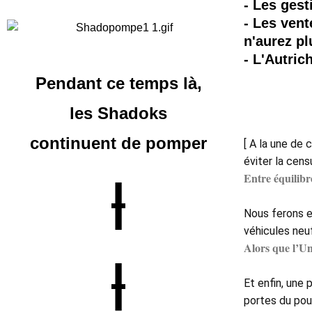
- Les gest
- Les vent
n'aurez p
- L'Autric
Pendant ce temps là,
les Shadoks
continuent
de pomper
[ A la une de 
éviter la censu
Entre équilibr
|
Nous ferons e
véhicules neuf
Alors que l’Un
|
Et enfin, une 
portes du pouv