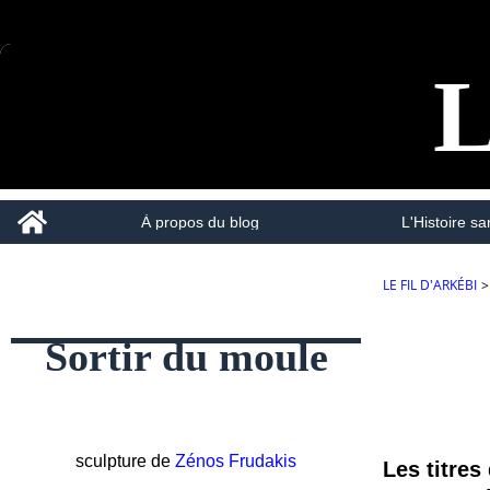
L
Home
À propos du blog
L'Histoire san
LE FIL D'ARKÉBI
>
Sortir du moule
sculpture de
Zénos Frudakis
Les titres