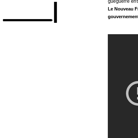
____|
guéguerre entr
Le Nouveau Fro
gouvernement 