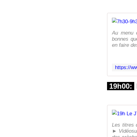
Au menu d
bonnes que
en faire de
19h00:
Les titres
► Vidéosur