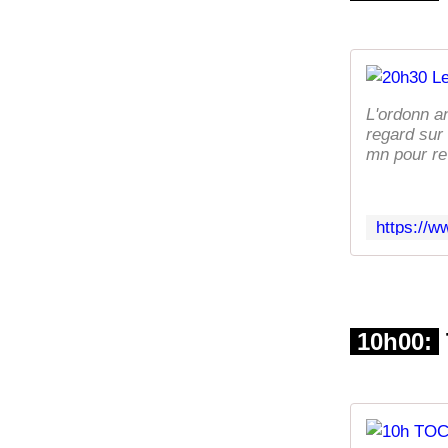
L'ordonn an
regard sur 
mn pour rev
10h00: