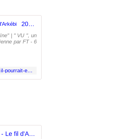
20h30 Le " Suppo' " du soir ................ Il pourrait être " 6h " ! - Le fil d'Arkébi
ne" | " VU ", un
dienne par FT - 6
https://www.lesmysteresdarkebi.com/2025/01/20h30-le-suppo-du-soir.il-pourrait-etre-6h-80.html
10h TOCSIN et Bercoff - Le fil d'Arkébi