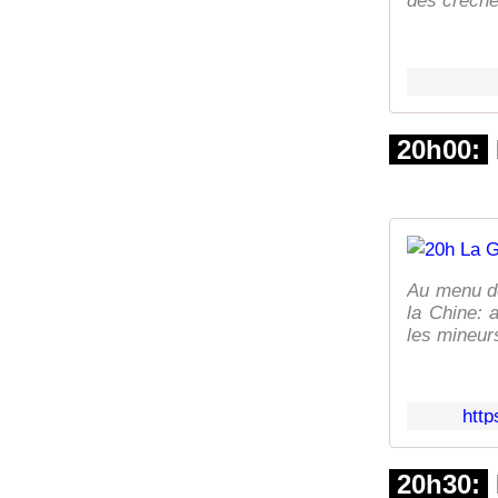
des crèche
20h00:
Au menu de
la Chine: 
les mineurs
http
20h30: