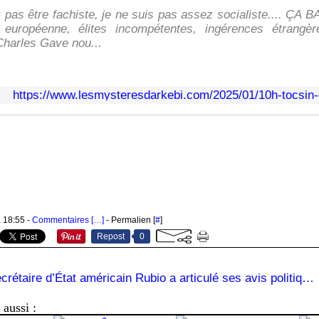
 pas être fachiste, je ne suis pas assez socialiste.... ÇA
n européenne, élites incompétentes, ingérences étrangèr
harles Gave nou...
https://www.lesmysteresdarkebi.com/2025/01/10h-tocsin-e
à 18:55 -
Commentaires [
…
]
- Permalien [
#
]
Repost
0
Le futur Secrétaire d’État américain Rubio a articulé ses avis politiques : « La Chine est notre adversaire, la France est notre alliée ». /+/
aussi :