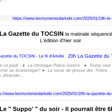
s ...
https://www.lesmysteresdarkebi.com/2025/01/19h-le-j
La Gazette du TOCSIN
la matinale séquenc
L'édition d'hier soir
 ce jeudi : ► La chronique Police-Justice . ► Trump veut 
armé ou économique? ► La revue de presse des Tintins . 
 ultraviole...
s://www.lesmysteresdarkebi.com/2025/01/20h-la-gazette-du-
Le " Suppo' " du soir - Il pourrait être 