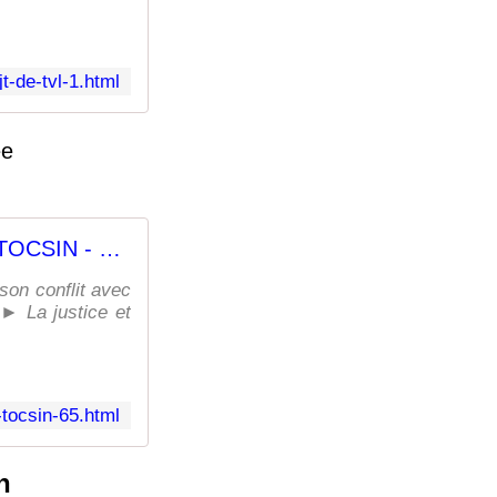
t-de-tvl-1.html
ée
20h La Gazette du TOCSIN - Le fil d'Arkébi
son conflit avec
► La justice et
tocsin-65.html
6h