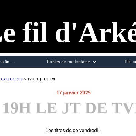
e fil d'Ark
s fin ....
Fables de ma fontaine
Fils a
CATEGORIES
>
19H LE JT DE TVL
17 janvier 2025
19H LE JT DE T
Les titres de ce vendredi :