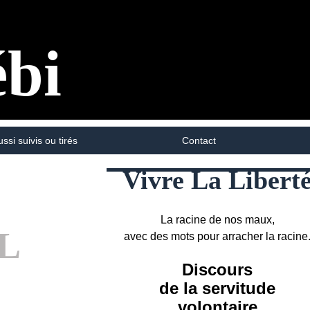
ébi
ussi suivis ou tirés
Contact
Vivre La Libert
La racine de nos maux,
VL
avec des mots pour arracher la racine
Discours
de la servitude
volontaire