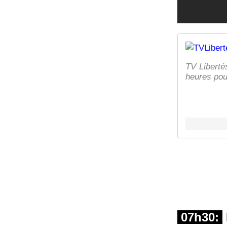
TV Liberté
heures pour
07h30: