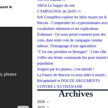
18h54 Le Suppo' du soir
surer le
CAMPAGNOL du 26/05 /+/
Seb Gouspillou explose les idées reçues sur le
Bitcoin - Comprendre les cryptomonnaies avec
vocabulaire minimum et ses explications
Éoliennes : On nous prend vraiment pour des
cons, dans notre coin de campagne comme
ailleurs. Témoignage d’une agricultrice
"C'est une première en Bretagne" : Cette ville
s'offre une ferme communale bio pour nourrir 
population
Soigner par les plantes, c’est interdit !
La France de Macron va nous aider à mourir -
Récapitulatif et DOUZE ARGUMENTS
CONTRE L’EUTHANASIE
Archives
2026
2025
Juillet
(2)