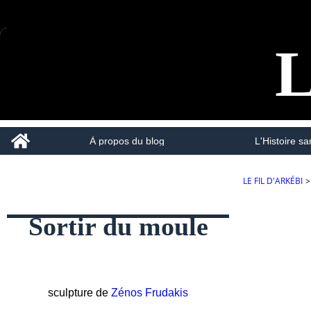
L
Home
À propos du blog
L'Histoire san
LE FIL D'ARKÉBI
>
Sortir du moule
sculpture de
Zénos Frudakis