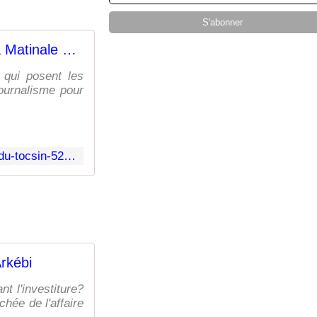
7h30-9h30 La Matinale du TOCSIN - Le fil d'Arkébi
 qui posent les
journalisme pour
https://www.lesmysteresdarkebi.com/2025/01/7h30-9h30-la-matinale-du-tocsin-52.html
Arkébi
t l'investiture?
hée de l'affaire