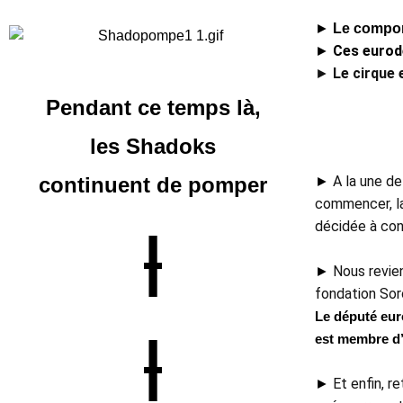
►
Le compor
►
 Ces eurod
► 
Le cirque 
Pendant ce temps là,
les Shadoks
continuent
de pomper
► 
A la une de
commencer, la
décidée à con
|
► 
Nous revien
fondation Soro
Le député eur
|
est membre d’
► 
Et enfin, r