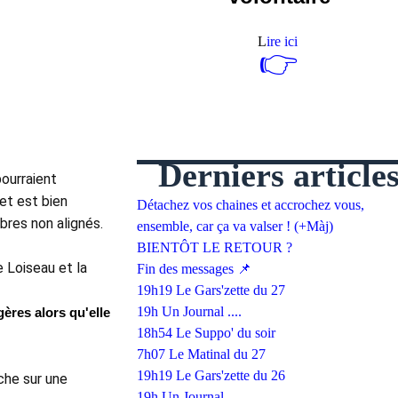
L
ire ici
👉
Derniers article
ourraient 
t est bien 
Détachez vos chaines et accrochez vous,
res non alignés. 
ensemble, car ça va valser ! (+Màj)
BIENTÔT LE RETOUR ?
 Loiseau et la 
Fin des messages 📌
19h19 Le Gars'zette du 27
19h Un Journal ....
ères alors qu'elle
18h54 Le Suppo' du soir
7h07 Le Matinal du 27
19h19 Le Gars'zette du 26
he sur une 
19h Un Journal ....