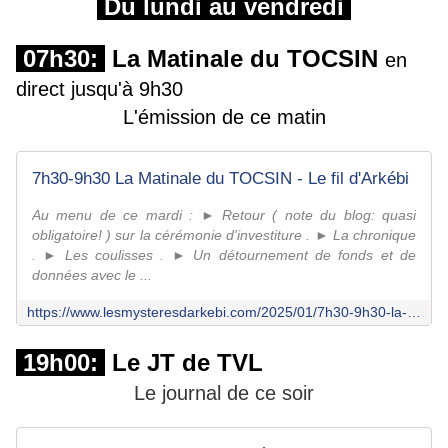
Du lundi au vendredi
07h30:
La Matinale du TOCSIN
en
direct jusqu'à 9h30
L'émission de ce matin
7h30-9h30 La Matinale du TOCSIN - Le fil d'Arkébi
Au menu de ce mardi : ► Retour ( note du blog: quasi
obligatoire! ) sur la cérémonie d'investiture . ► La chronique
. ► Les coulisses . ► Un détournement de fonds et de
données avec le ...
https://www.lesmysteresdarkebi.com/2025/01/7h30-9h30-la-matinale-du-tocsin-0.html
19h00:
Le JT de TVL
Le journal de ce soir