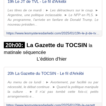
19h Le JT de TVL - Le fil d'Arkébi
Les titres de ce mardi : ► Les détracteurs sur le coup. ►
Argentine, une politique inclassable. ► Le NFP en PLS. ►
Au programme, l'arrivée en fanfare de Donald Trump. Le
nouveau présiden...
https://www.lesmysteresdarkebi.com/2025/01/19h-le-jt-de-tvl-04.html
20h00:
La Gazette du TOCSIN
la
matinale séquencée
L'édition d'hier
20h La Gazette du TOCSIN - Le fil d'Arkébi
Au menu de ce lundi : ► Avortement, par facilité ou par
nécessité, le débat continue . ► Quand la politique manipule
la culture . ► Il n'ai pas tombé cette fois-ci; petits
arrangements e...
https://www.lesmysteresdarkebi.com/2025/01/20h-la-gazette-du-tocsin-50.html