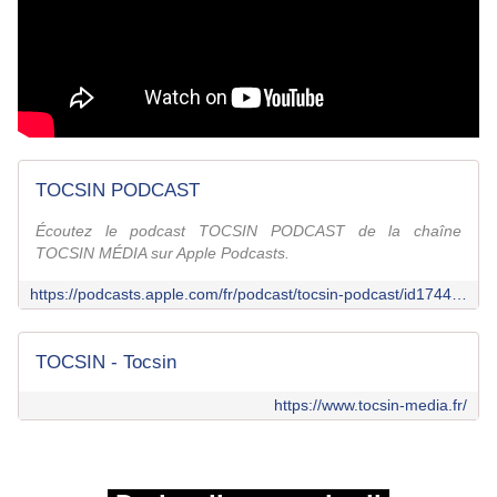
TOCSIN PODCAST
Écoutez le podcast TOCSIN PODCAST de la chaîne
TOCSIN MÉDIA sur Apple Podcasts.
https://podcasts.apple.com/fr/podcast/tocsin-podcast/id1744015043
TOCSIN - Tocsin
https://www.tocsin-media.fr/