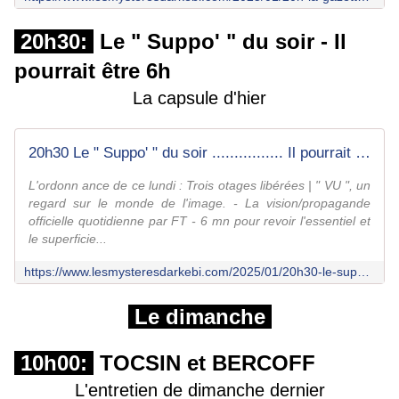
20h30:
Le " Suppo' " du soir - Il
pourrait être 6h
La capsule d'hier
20h30 Le " Suppo' " du soir ................ Il pourrait être " 6h " ! - Le fil d'Arkébi
L'ordonn ance de ce lundi : Trois otages libérées | " VU ", un
regard sur le monde de l'image. - La vision/propagande
officielle quotidienne par FT - 6 mn pour revoir l'essentiel et
le superficie...
https://www.lesmysteresdarkebi.com/2025/01/20h30-le-suppo-du-soir.il-pourrait-etre-6h-91.html
Le dimanche
10h00:
TOCSIN et BERCOFF
L'entretien de dimanche dernier