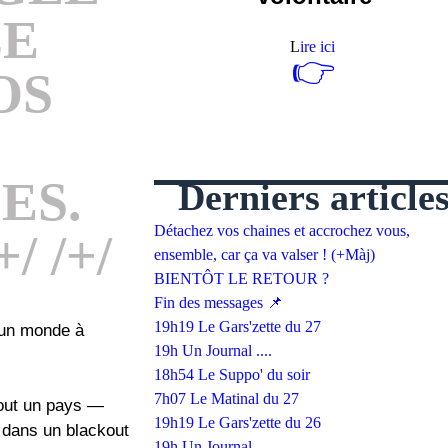
LE
L
ire ici
👉
OS
ES.
Derniers article
Détachez vos chaines et accrochez vous,
/ /+/
ensemble, car ça va valser ! (+Màj)
BIENTÔT LE RETOUR ?
Fin des messages 📌
19h19 Le Gars'zette du 27
e un monde à
19h Un Journal ....
18h54 Le Suppo' du soir
7h07 Le Matinal du 27
 tout un pays —
19h19 Le Gars'zette du 26
r dans un blackout
19h Un Journal ....