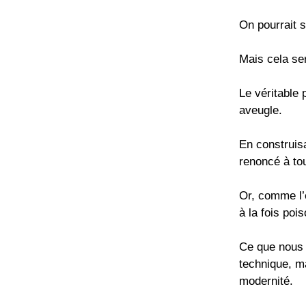
On pourrait 
Mais cela ser
Le véritable
aveugle.
En construis
renoncé à to
Or, comme l’é
à la fois poi
Ce que nous 
technique, ma
modernité.