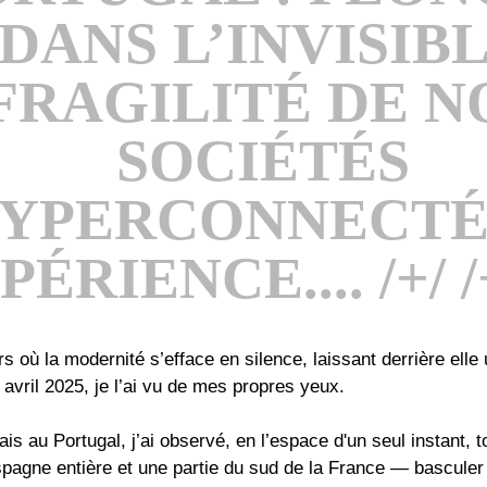
DANS L’INVISIB
FRAGILITÉ DE N
SOCIÉTÉS
YPERCONNECTÉ
ÉRIENCE.... /+/ /+
urs où la modernité s’efface en silence, laissant derrière ell
8 avril 2025, je l’ai vu de mes propres yeux.
tais au Portugal, j’ai observé, en l’espace d'un seul instant,
Espagne entière et une partie du sud de la France — bascule