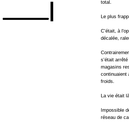
____|
total.
Le plus frapp
C’était, à l'
décalée, ralen
Contrairemen
s’était arrêté
magasins res
continuaient 
froids.
La vie était
Impossible d
réseau de car