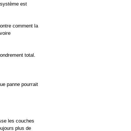
n système est
montre comment la
voire
fondrement total.
que panne pourrait
esse les couches
oujours plus de