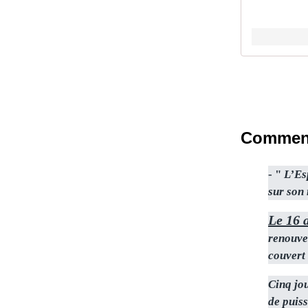
Commenta
- "
L’Es
sur son
Le 16 a
renouvel
couvert 
Cinq jo
de puis