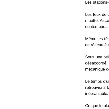
Les stations-
Les feux de c
muette. Ascen
contemporains
Même les télé
de réseau éta
Sous une bel
désaccordé, 
mécanique de
Le temps d'un
retrouvions f
inébranlable.
Ce que le bl