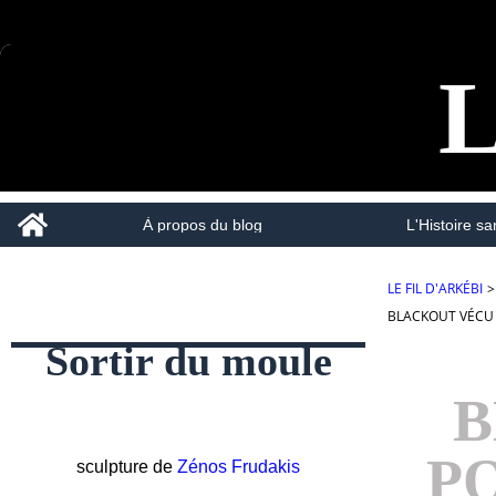
L
Home
À propos du blog
L'Histoire san
LE FIL D'ARKÉBI
>
BLACKOUT VÉCU A
Sortir du moule
B
P
sculpture de
Zénos Frudakis