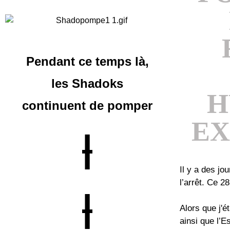
Pendant ce temps là,
les Shadoks
H
continuent
de pomper
EXP
|
Il y a des jo
l’arrêt. Ce 2
|
Alors que j'é
ainsi que l’