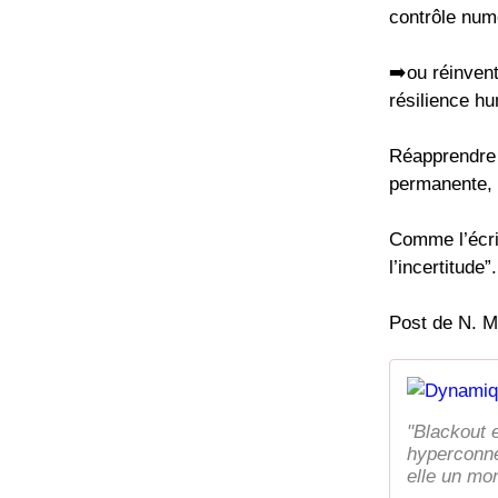
contrôle num
➡️ou réinvent
résilience h
Réapprendre à
permanente, s
Comme l’écri
l’incertitude”.
Post de N. M
"Blackout e
hyperconnec
elle un mon