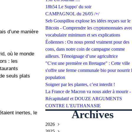
18h54 Le Suppo' du soir
CAMPAGNOL du 26/05 /+/
Seb Gouspillou explose les idées reçues sur le
Bitcoin - Comprendre les cryptomonnaies avec
mais d’une manière
vocabulaire minimum et ses explications
Éoliennes : On nous prend vraiment pour des
cons, dans notre coin de campagne comme
id, où le monde
ailleurs. Témoignage d’une agricultrice
ors : les
"C'est une première en Bretagne" : Cette ville
staurants
s'offre une ferme communale bio pour nourrir 
 de seuls plats
population
Soigner par les plantes, c’est interdit !
La France de Macron va nous aider à mourir -
Récapitulatif et DOUZE ARGUMENTS
CONTRE L’EUTHANASIE
Archives
aient inertes, le
2026
2025
Juillet
(2)