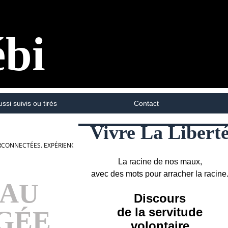
ébi
ussi suivis ou tirés
Contact
Vivre La Libert
NNECTÉES. EXPÉRIENCE.... /+/ /+/ /+/
La racine de nos maux,
avec des mots pour arracher la racine
 AU
Discours
de la servitude
GÉE
volontaire