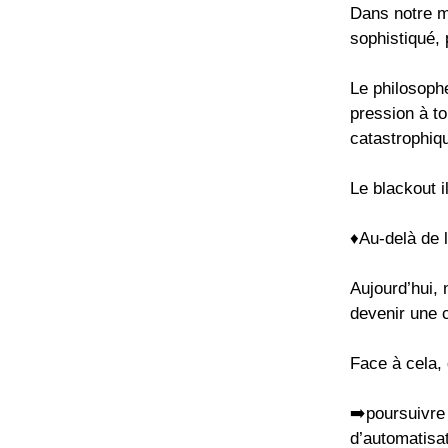
Dans notre m
sophistiqué, p
Le philosoph
pression à to
catastrophiq
Le blackout i
♦️Au-delà de 
Aujourd’hui, 
devenir une c
Face à cela, 
➡️poursuivre
d’automatisat