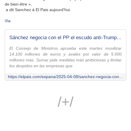
de bien-être »,
a dit Sanchez à El Pais aujourd'hui.
Via
Sánchez negocia con el PP el escudo anti-Trump mientras busca alternativas en Vietnam y China
El Consejo de Ministros aprueba este martes movilizar
14.100 millones de euros y avales por valor de 5.000
millones más. Sumar pide medidas más ambiciosas y limitar
los despidos en las empresas que
https://elpais.com/espana/2025-04-08/sanchez-negocia-con-el-pp-el-escudo-anti-trump-mientras-busca-alternativas-en-vietnam-y-china.html
/+/