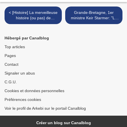
< [Histoire] La merveilleuse
Grande-Bretagne, 1er
histoire (ou pas) de
ministre Keir Starmer: "La
l’Amérique face à la
mondialisation est morte -
Mondialisation
Le plan de pillage de
l'Empire doit enfin pivoter".
Hébergé par Canalblog
>
Top articles
Pages
Contact
Signaler un abus
C.G.U.
Cookies et données personnelles
Préférences cookies
Voir le profil de Arkebi sur le portail Canalblog
Créer un blog sur Canalblog