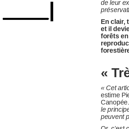
____|
de leur e
préserva
En clair,
et il dev
forêts en
reproduct
forestièr
«
Tr
«
Cet arti
estime Pi
Canopée
le princip
peuvent p
Or, c’est