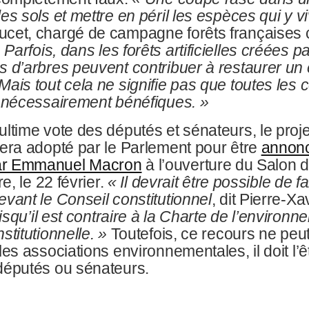
es sols et mettre en péril les espèces qui y v
cet, chargé de campagne forêts françaises
.
Parfois, dans les forêts artificielles créées p
s d’arbres peuvent contribuer à restaurer u
Mais tout cela ne signifie pas que toutes les
t nécessairement bénéfiques.
»
ltime vote des députés et sénateurs, le projet
sera adopté par le Parlement pour être
annonc
r Emmanuel Macron
à l’ouverture du Salon 
re, le 22 février.
«
Il devrait être possible de f
evant le Conseil constitutionnel
, dit Pierre-Xa
isqu’il est contraire à la Charte de l’environn
stitutionnelle.
»
Toutefois, ce recours ne peut
les associations environnementales, il doit l’ê
députés ou sénateurs.