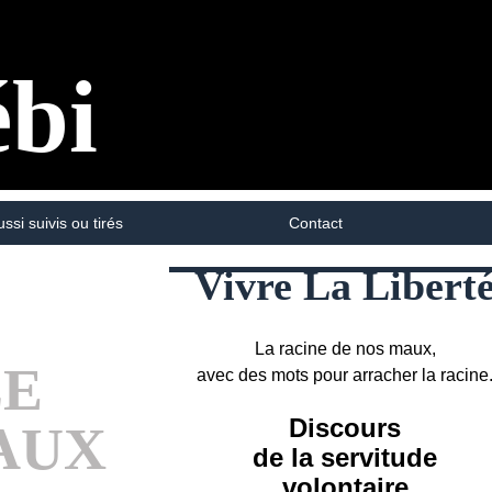
ébi
ussi suivis ou tirés
Contact
Vivre La Libert
La racine de nos maux,
LE
avec des mots pour arracher la racine
Discours
 AUX
de la servitude
volontaire