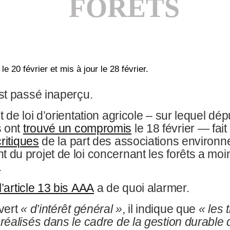
FORÊTS
 le 20 février et mis à jour le 28 février.
est passé inaperçu.
et de loi d’orientation agricole – sur lequel dép
s ont
trouvé un compromis
le 18 février — fait 
ritiques
de la part des associations environ
t du projet de loi concernant les forêts a moi
.
l’article 13 bis
AAA
a de quoi alarmer.
vert
«
d’intérêt général
»
, il indique que
«
les 
 réalisés dans le cadre de la gestion durable 