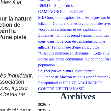
bles à la
18h54 Le Suppo' du soir
CAMPAGNOL du 26/05 /+/
Seb Gouspillou explose les idées reçues sur le
our la nature
Bitcoin - Comprendre les cryptomonnaies avec
ction de
vocabulaire minimum et ses explications
éril la
Éoliennes : On nous prend vraiment pour des
’une piste
cons, dans notre coin de campagne comme
ailleurs. Témoignage d’une agricultrice
"C'est une première en Bretagne" : Cette ville
s'offre une ferme communale bio pour nourrir 
population
Soigner par les plantes, c’est interdit !
rès inquiétant
,
La France de Macron va nous aider à mourir -
ssociation
Récapitulatif et DOUZE ARGUMENTS
ois, il pose
CONTRE L’EUTHANASIE
Archives
s forêts ne
2026
e forêt peut
2025
Juillet
(2)