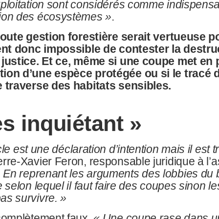
xploitation sont considérés comme indispensa
tion des écosystèmes
»
.
 toute gestion forestière serait vertueuse p
ient donc impossible de contester la destru
 justice. Et ce, même si une coupe met en p
ion d’une espèce protégée ou si le tracé d
e traverse des habitats sensibles.
ès inquiétant
»
cle est une déclaration d’intention mais il est t
erre-Xavier Feron, responsable juridique à l’a
.
En reprenant les arguments des lobbies du b
e selon lequel il faut faire des coupes sinon le
as survivre.
»
 complètement faux.
«
Une coupe rase dans un