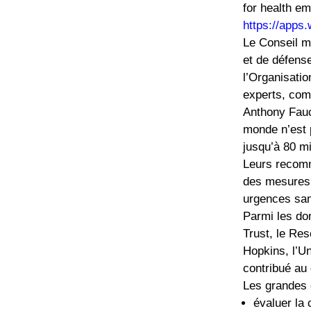
for health e
https://apps
Le Conseil m
et de défens
l’Organisatio
experts, comp
Anthony Fauci
monde n’est 
jusqu’à 80 mi
Leurs recomm
des mesures 
urgences san
Parmi les do
Trust, le Re
Hopkins, l’Un
contribué au 
Les grandes 
évaluer la 