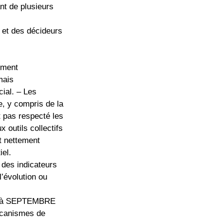
nt de plusieurs
 et des décideurs
ement
mais
ial. – Les
e, y compris de la
t pas respecté les
outils collectifs
t nettement
iel.
t des indicateurs
’évolution ou
ixé à SEPTEMBRE
mécanismes de