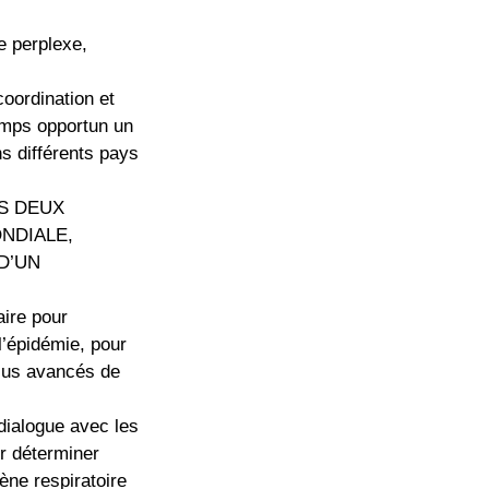
e perplexe,
coordination et
temps opportun un
s différents pays
NS DEUX
NDIALE,
D’UN
ire pour
 l’épidémie, pour
plus avancés de
dialogue avec les
ur déterminer
ne respiratoire