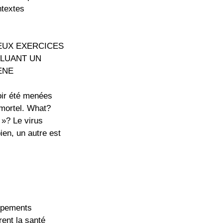
ntextes
DEUX EXERCICES
CLUANT UN
ÈNE
oir été menées
e mortel. What?
 »? Le virus
ien, un autre est
ppements
rent la santé