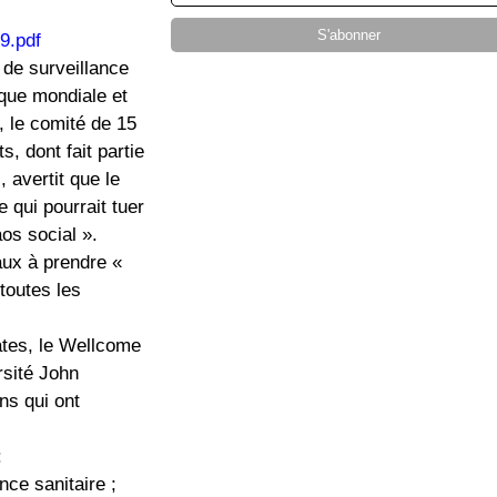
9.pdf
 de surveillance
nque mondiale et
, le comité de 15
, dont fait partie
 avertit que le
 qui pourrait tuer
os social ».
aux à prendre «
toutes les
ates, le Wellcome
rsité John
ns qui ont
:
nce sanitaire ;