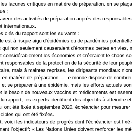
les lacunes critiques en matière de préparation, en se plaça
ue ;
 faveur des activités de préparation auprès des responsables
t internationaux.
 clés du rapport sont les suivants :
e est à risque aigu d’épidémies ou de pandémies potentiell
s qui non seulement causeraient d’énormes pertes en vies, 
nt considérablement les économies et créeraient le chaos soc
nt responsables de la protection de la sécurité de leur peupl
taire, mais à maintes reprises, les dirigeants mondiaux n’on
en matière de préparation. – Le monde dispose de nombreux 
 et se préparer à une épidémie, mais les efforts actuels son
 et le besoin de nouveaux vaccins et médicaments est essent
du rapport, les experts identifient des objectifs à atteindre e
ui ont été fixés à septembre 2020, échéancier pour mesurer l
 cibles qui ont été fixées.
, voici les indicateurs de progrès dont l’échéancier est f
nant l’objectif: « Les Nations Unies doivent renforcer les 