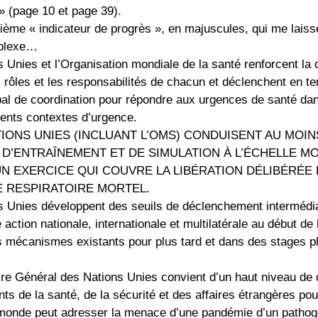
» (page 10 et page 39).
xième « indicateur de progrès », en majuscules, qui me laiss
rplexe…
 Unies et l’Organisation mondiale de la santé renforcent la 
es rôles et les responsabilités de chacun et déclenchent en 
al de coordination pour répondre aux urgences de santé dan
rents contextes d’urgence.
TIONS UNIES (INCLUANT L’OMS) CONDUISENT AU MOI
D’ENTRAÎNEMENT ET DE SIMULATION À L’ÉCHELLE MO
N EXERCICE QUI COUVRE LA LIBÉRATION DÉLIBÉRÉE 
 RESPIRATOIRE MORTEL.
s Unies développent des seuils de déclenchement intermédia
 action nationale, internationale et multilatérale au début de
s mécanismes existants pour plus tard et dans des stages 
ire Général des Nations Unies convient d’un haut niveau de 
nts de la santé, de la sécurité et des affaires étrangères po
onde peut adresser la menace d’une pandémie d’un pathogè