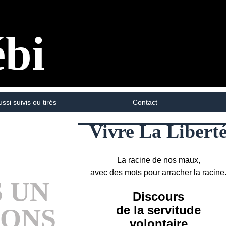
ébi
ussi suivis ou tirés
Contact
Vivre La Libert
La racine de nos maux,
avec des mots pour arracher la racine
S UN
Discours
de la servitude
IONS
volontaire