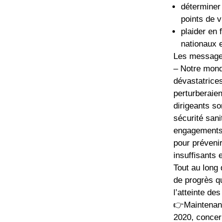
déterminer 
points de v
plaider en
nationaux e
Les messages
– Notre mond
dévastatrice
perturberaie
dirigeants so
sécurité sani
engagements 
pour prévenir
insuffisants
Tout au long 
de progrès q
l’atteinte des
👉Maintenant
2020, concer