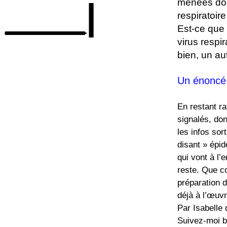
____|
menées dont
respiratoir
Est-ce que 
virus respi
bien, un aut
Un énoncé 
En restant ra
signalés, don
les infos sor
disant » épi
qui vont à l’
reste. Que c
préparation d
déjà à l’œuv
Par Isabelle
Suivez-moi bi