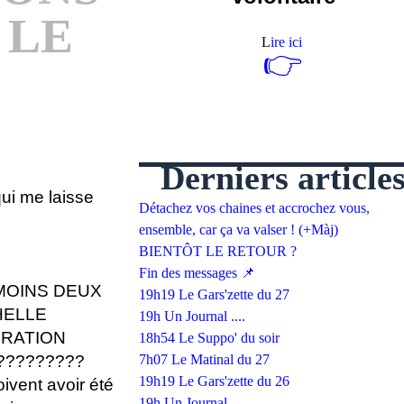
 LE
L
ire ici
👉
Derniers article
qui me laisse
Détachez vos chaines et accrochez vous,
ensemble, car ça va valser ! (+Màj)
BIENTÔT LE RETOUR ?
Fin des messages 📌
 MOINS DEUX
19h19 Le Gars'zette du 27
HELLE
19h Un Journal ....
ÉRATION
18h54 Le Suppo' du soir
?????????
7h07 Le Matinal du 27
19h19 Le Gars'zette du 26
ivent avoir été
19h Un Journal ....