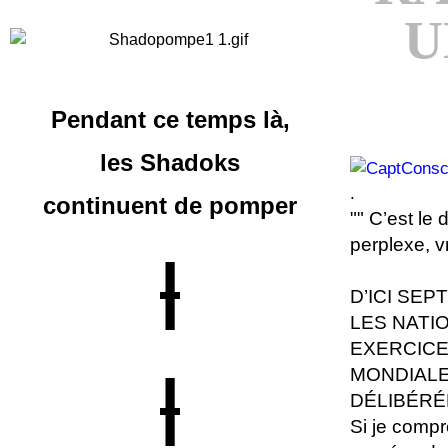
U
Pendant ce temps là,
les Shadoks
.
continuent
de pomper
"" C’est le
perplexe, 
|
D’ICI SEP
LES NATI
EXERCICE
MONDIALE
|
DÉLIBÉRÉ
Si je compr