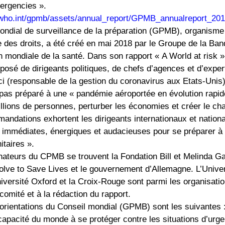
mergencies ».
.who.int/gpmb/assets/annual_report/GPMB_annualreport_201
ondial de surveillance de la préparation (GPMB), organisme
e des droits, a été créé en mai 2018 par le Groupe de la Ba
n mondiale de la santé. Dans son rapport « A World at risk »
osé de dirigeants politiques, de chefs d’agences et d’experts
 (responsable de la gestion du coronavirus aux Etats-Unis),
pas préparé à une « pandémie aéroportée en évolution rapide
llions de personnes, perturber les économies et créer le cha
andations exhortent les dirigeants internationaux et nation
immédiates, énergiques et audacieuses pour se préparer à 
itaires ».
nateurs du CPMB se trouvent la Fondation Bill et Melinda G
solve to Save Lives et le gouvernement d’Allemagne. L’Unive
iversité Oxford et la Croix-Rouge sont parmi les organisatio
comité et à la rédaction du rapport.
orientations du Conseil mondial (GPMB) sont les suivantes 
capacité du monde à se protéger contre les situations d’urge