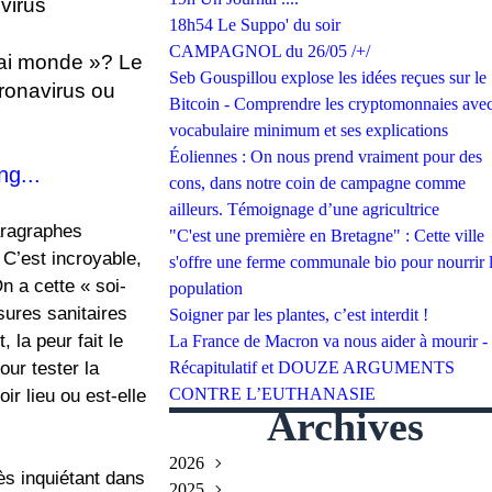
virus
18h54 Le Suppo' du soir
CAMPAGNOL du 26/05 /+/
rai monde »? Le
Seb Gouspillou explose les idées reçues sur le
oronavirus ou
Bitcoin - Comprendre les cryptomonnaies avec
vocabulaire minimum et ses explications
Éoliennes : On nous prend vraiment pour des
ng...
cons, dans notre coin de campagne comme
ailleurs. Témoignage d’une agricultrice
paragraphes
"C'est une première en Bretagne" : Cette ville
 C’est incroyable,
s'offre une ferme communale bio pour nourrir 
n a cette « soi-
population
sures sanitaires
Soigner par les plantes, c’est interdit !
 la peur fait le
La France de Macron va nous aider à mourir -
ur tester la
Récapitulatif et DOUZE ARGUMENTS
CONTRE L’EUTHANASIE
ir lieu ou est-elle
Archives
2026
ès inquiétant dans
2025
Juillet
(2)