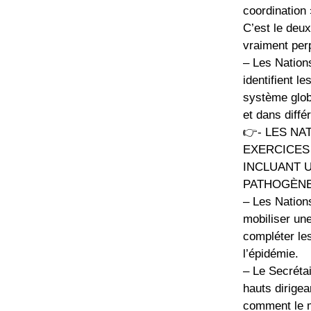
coordination 
C’est le deu
vraiment pe
– Les Nations
identifient l
système glob
et dans diffé
👉- LES NA
EXERCICES 
INCLUANT U
PATHOGÈNE
– Les Nation
mobiliser une
compléter le
l’épidémie.
– Le Secréta
hauts dirigea
comment le m