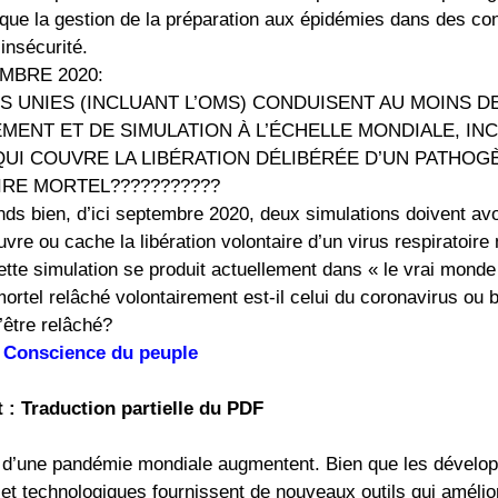
 que la gestion de la préparation aux épidémies dans des co
insécurité.
EMBRE 2020:
S UNIES (INCLUANT L’OMS) CONDUISENT AU MOINS 
MENT ET DE SIMULATION À L’ÉCHELLE MONDIALE, IN
QUI COUVRE LA LIBÉRATION DÉLIBÉRÉE D’UN PATHOG
IRE MORTEL???????????
nds bien, d’ici septembre 2020, deux simulations doivent av
uvre ou cache la libération volontaire d’un virus respiratoir
tte simulation se produit actuellement dans « le vrai monde
mortel relâché volontairement est-il celui du coronavirus ou b
d’être relâché?
r
Conscience du peuple
: Traduction partielle du PDF
d’une pandémie mondiale augmentent. Bien que les dévelo
 et technologiques fournissent de nouveaux outils qui amélio