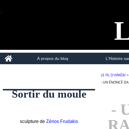
L
Home
À propos du blog
L'Histoire san
LE FIL D'ARKÉBI
>
- UN ÉNONCÉ DA
Sortir du moule
-
RA
sculpture de
Zénos Frudakis