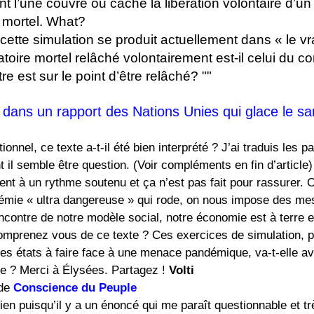
 l’une couvre ou cache la libération volontaire d’un 
e mortel. What?
cette simulation se produit actuellement dans « le v
ratoire mortel relâché volontairement est-il celui du c
re est sur le point d’être relâché? ""
dans un rapport des Nations Unies qui glace le sa
tionnel, ce texte a-t-il été bien interprété ? J’ai traduis les 
t il semble être question. (Voir compléments en fin d’article)
tent à un rythme soutenu et ça n’est pas fait pour rassurer. O
démie « ultra dangereuse » qui rode, on nous impose des me
encontre de notre modèle social, notre économie est à terre et,
omprenez vous de ce texte ? Ces exercices de simulation, po
es états à faire face à une menace pandémique, va-t-elle avo
re ? Merci à Élysées. Partagez !
Volti
 de
Conscience du Peuple
en puisqu’il y a un énoncé qui me paraît questionnable et tr