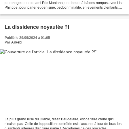
patronage de notre ami Eric Montana, une heure à bâtons rompus avec Lise
Philippe, pour parler eugénisme, pédocriminalité, enlèvements d'enfants,
Alfred Kinsey et Judith Reisman,...
La dissidence noyautée ?!
Publié le 29/09/2024 à 01:05
Par
Arkebi
La plus grand ruse du Diable, disait Baudelaire, est de faire croire qu'il
n'existe pas. Celle de l'opposition contrôlée est d'accuser à tour de bras les
dissidents intègres d'en faire partie ! Décodages de ces procédés