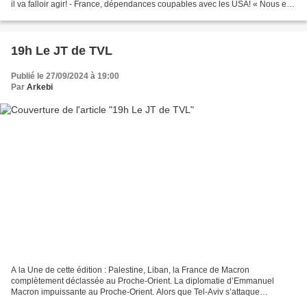
il va falloir agir! - France, dépendances coupables avec les USA! « Nous en
sommes au même niveau...
19h Le JT de TVL
Publié le 27/09/2024 à 19:00
Par
Arkebi
A la Une de cette édition : Palestine, Liban, la France de Macron
complètement déclassée au Proche-Orient. La diplomatie d’Emmanuel
Macron impuissante au Proche-Orient. Alors que Tel-Aviv s’attaque
désormais au Liban, la voix de la France ne porte pas...