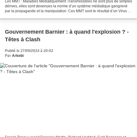
Les MMT : Maladies Médiatiquement Transmissibles ne sont plus de simples
dérives, elles sont devenues la norme d’un système médiatique gangrené
par la propagande et la manipulation. Ces MMT sont le résultat d’un Virus du
Mensonge, déguisé en chevalier...
Gouvernement Barnier : à quand l'explosion ? -
Têtes à Clash
Publié le 27/09/2024 à 20:02
Par
Arkebi