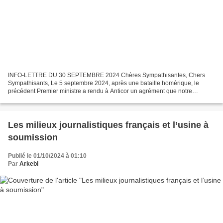
INFO-LETTRE DU 30 SEPTEMBRE 2024 Chères Sympathisantes, Chers
Sympathisants, Le 5 septembre 2024, après une bataille homérique, le
précédent Premier ministre a rendu à Anticor un agrément que notre
association n’aurait dû ni perdre, ni quémander pendant...
Les milieux journalistiques français et l’usine à
soumission
Publié le 01/10/2024 à 01:10
Par
Arkebi