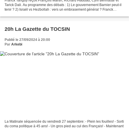
Franck Tanguy reçoit François Martin, Richard Haddad, Cyril Bennasar et
Tarick Dali. Au programme des débats : 1) Le gouvernement Barnier peut-il
tenir ? 2) Israël vs Hezbollah : vers un embrasement général ? Franck
Tanguy reçoit François Martin, Richard...
20h La Gazette du TOCSIN
Publié le 27/09/2024 à 20:00
Par
Arkebi
La Matinale séquencée du vendredi 27 septembre: - Plein les fouilles! - Sorti
du coma politique à 45 ans! - Un gros pied au cul des Français! - Maintenant