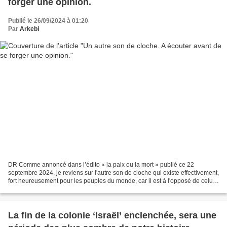
forger une opinion.
Publié le 26/09/2024 à 01:20
Par
Arkebi
DR Comme annoncé dans l’édito « la paix ou la mort » publié ce 22
septembre 2024, je reviens sur l'autre son de cloche qui existe effectivement,
fort heureusement pour les peuples du monde, car il est à l'opposé de celui
que les « va-t-en guerre dirigeants...
La fin de la colonie ‘Israël’ enclenchée, sera une