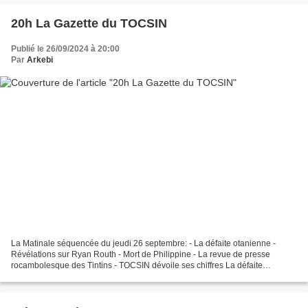
20h La Gazette du TOCSIN
Publié le 26/09/2024 à 20:00
Par
Arkebi
La Matinale séquencée du jeudi 26 septembre: - La défaite otanienne -
Révélations sur Ryan Routh - Mort de Philippine - La revue de presse
rocambolesque des Tintins - TOCSIN dévoile ses chiffres La défaite
otanienne en Ukraine détruit tout le narratif...