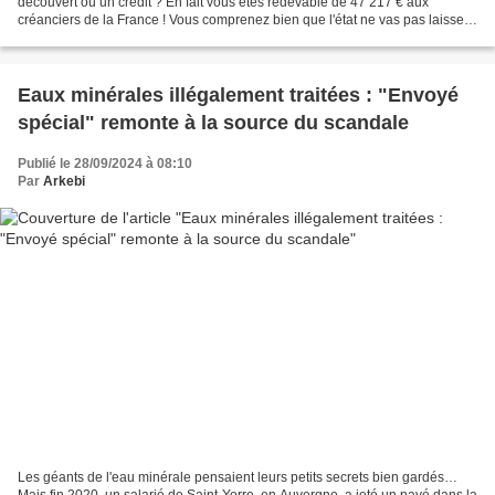
découvert ou un crédit ? En fait vous êtes redevable de 47 217 € aux
créanciers de la France ! Vous comprenez bien que l'état ne vas pas laisser
votre épargne fructifier pour votre...
Eaux minérales illégalement traitées : "Envoyé
spécial" remonte à la source du scandale
Publié le 28/09/2024 à 08:10
Par
Arkebi
Les géants de l'eau minérale pensaient leurs petits secrets bien gardés…
Mais fin 2020, un salarié de Saint-Yorre, en Auvergne, a jeté un pavé dans la