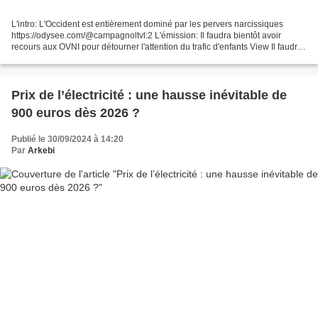
L'intro: L'Occident est entièrement dominé par les pervers narcissiques
https://odysee.com/@campagnoltvl:2 L'émission: Il faudra bientôt avoir
recours aux OVNI pour détourner l'attention du trafic d'enfants View Il faudra
bientôt avoir recours aux OVNI...
Prix de l’électricité : une hausse inévitable de
900 euros dès 2026 ?
Publié le 30/09/2024 à 14:20
Par
Arkebi