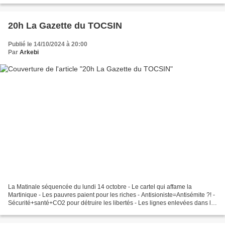
20h La Gazette du TOCSIN
Publié le 14/10/2024 à 20:00
Par
Arkebi
La Matinale séquencée du lundi 14 octobre - Le cartel qui affame la
Martinique - Les pauvres paient pour les riches - Antisioniste=Antisémite ?! -
Sécurité+santé+CO2 pour détruire les libertés - Les lignes enlevées dans le
budget - L'OTAN, une stratégie...