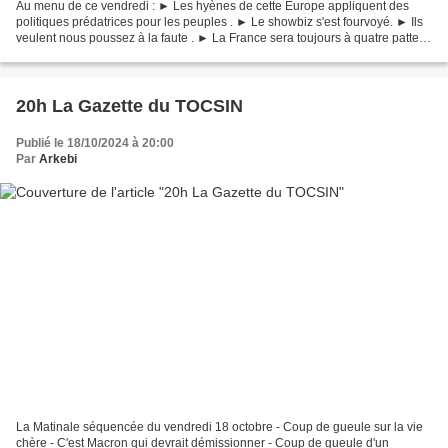
Au menu de ce vendredi : ► Les hyènes de cette Europe appliquent des
politiques prédatrices pour les peuples . ► Le showbiz s'est fourvoyé. ► Ils
veulent nous poussez à la faute . ► La France sera toujours à quatre pattes
devant les USA, nous sommes leurs...
20h La Gazette du TOCSIN
Publié le 18/10/2024 à 20:00
Par
Arkebi
La Matinale séquencée du vendredi 18 octobre - Coup de gueule sur la vie
chère - C'est Macron qui devrait démissionner - Coup de gueule d'un