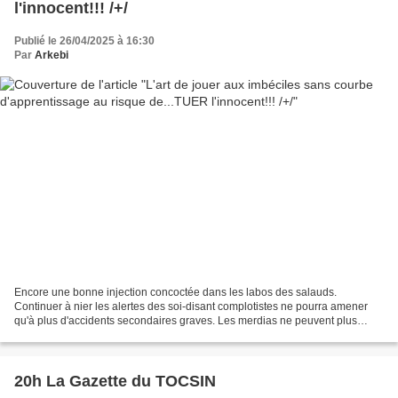
l'innocent!!! /+/
Publié le 26/04/2025 à 16:30
Par
Arkebi
Encore une bonne injection concoctée dans les labos des salauds.
Continuer à nier les alertes des soi-disant complotistes ne pourra amener
qu'à plus d'accidents secondaires graves. Les merdias ne peuvent plus
cacher les évidences. Cette fois c'est FranceInfo...
20h La Gazette du TOCSIN