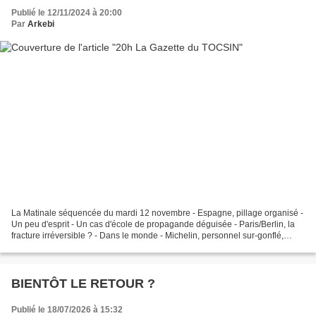
Publié le 12/11/2024 à 20:00
Par
Arkebi
La Matinale séquencée du mardi 12 novembre - Espagne, pillage organisé -
Un peu d'esprit - Un cas d'école de propagande déguisée - Paris/Berlin, la
fracture irréversible ? - Dans le monde - Michelin, personnel sur-gonflé,
gouvernement dégonflé « Ça tombe...
BIENTÔT LE RETOUR ?
Publié le 18/07/2026 à 15:32