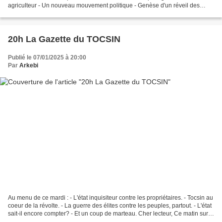
agriculteur - Un nouveau mouvement politique - Genèse d'un réveil des
français Jessica Gratuze Entrepreneuse Bien...
20h La Gazette du TOCSIN
Publié le 07/01/2025 à 20:00
Par
Arkebi
Au menu de ce mardi : - L'état inquisiteur contre les propriétaires. - Tocsin au
coeur de la révolte. - La guerre des élites contre les peuples, partout. - L'état
sait-il encore compter? - Et un coup de marteau. Cher lecteur, Ce matin sur
Tocsin, Ghislain...