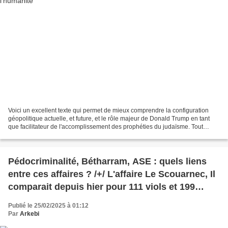
Voici un excellent texte qui permet de mieux comprendre la configuration
géopolitique actuelle, et future, et le rôle majeur de Donald Trump en tant
que facilitateur de l'accomplissement des prophéties du judaïsme. Tout
tourne autour d'Israël et du Moyen-Orient...
Pédocriminalité, Bétharram, ASE : quels liens
entre ces affaires ? /+/ L'affaire Le Scouarnec, Il
comparait depuis hier pour 111 viols et 199
agressions sexuelles.
Publié le 25/02/2025 à 01:12
Par
Arkebi