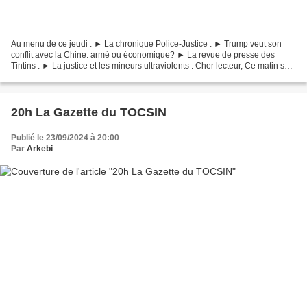
Au menu de ce jeudi : ► La chronique Police-Justice . ► Trump veut son
conflit avec la Chine: armé ou économique? ► La revue de presse des
Tintins . ► La justice et les mineurs ultraviolents . Cher lecteur, Ce matin sur
Tocsin : un pédopsychiatre reconnu...
20h La Gazette du TOCSIN
Publié le 23/09/2024 à 20:00
Par
Arkebi