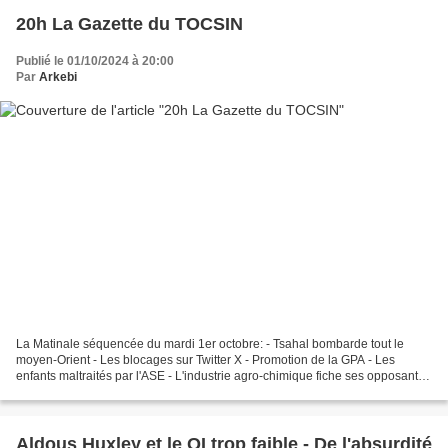
20h La Gazette du TOCSIN
Publié le 01/10/2024 à 20:00
Par
Arkebi
La Matinale séquencée du mardi 1er octobre: - Tsahal bombarde tout le
moyen-Orient - Les blocages sur Twitter X - Promotion de la GPA - Les
enfants maltraités par l'ASE - L'industrie agro-chimique fiche ses opposants
pour les neutraliser - La chasse d'Hidalgo Cher...
Aldous Huxley et le QI trop faible - De l'absurdité