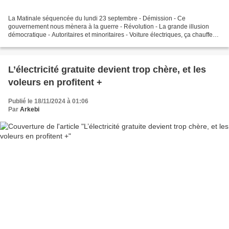
La Matinale séquencée du lundi 23 septembre - Démission - Ce
gouvernement nous mènera à la guerre - Révolution - La grande illusion
démocratique - Autoritaires et minoritaires - Voiture électriques, ça chauffe
entre l'UE et la Chine - Bercy est un état...
L’électricité gratuite devient trop chère, et les
voleurs en profitent +
Publié le 18/11/2024 à 01:06
Par
Arkebi