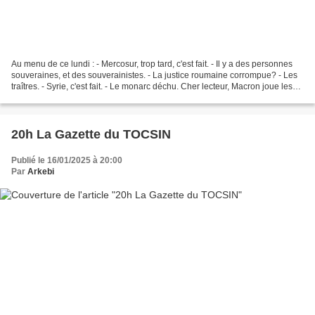
Au menu de ce lundi : - Mercosur, trop tard, c'est fait. - Il y a des personnes
souveraines, et des souverainistes. - La justice roumaine corrompue? - Les
traîtres. - Syrie, c'est fait. - Le monarc déchu. Cher lecteur, Macron joue les
prolongations alors...
20h La Gazette du TOCSIN
Publié le 16/01/2025 à 20:00
Par
Arkebi