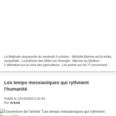
La Matinale séquencée du vendredi 4 octobre: - Michèle Barnier est la troïka
européiste - La trahison des élites sur l'énergie - Macron au Québec -
L'ultimatum sur la crise des agriculteurs - Les points sur les "i" concernant
Darmanin et son successeur «...
Les temps messianiques qui rythment
l'humanité
Publié le 13/12/2024 à 01:04
Par
Arkebi