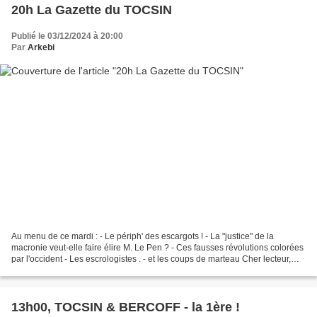
20h La Gazette du TOCSIN
Publié le 03/12/2024 à 20:00
Par
Arkebi
Au menu de ce mardi : - Le périph' des escargots ! - La "justice" de la
macronie veut-elle faire élire M. Le Pen ? - Ces fausses révolutions colorées
par l'occident - Les escrologistes . - et les coups de marteau Cher lecteur,
Florian Philippot révèle...
13h00, TOCSIN & BERCOFF - la 1ère !