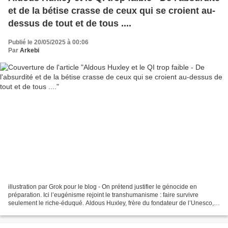
et de la bétise crasse de ceux qui se croient au-
dessus de tout et de tous ....
Publié le 20/05/2025 à 00:06
Par
Arkebi
illustration par Grok pour le blog - On prétend justifier le génocide en
préparation. Ici l’eugénisme rejoint le transhumanisme : faire survivre
seulement le riche-éduqué. Aldous Huxley, frère du fondateur de l’Unesco,
est comme on sait un prophète noir...