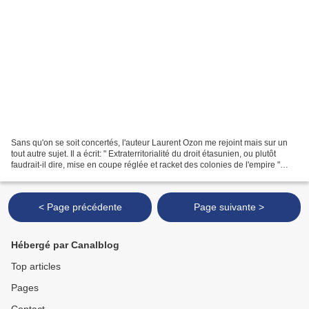
Sans qu'on se soit concertés, l'auteur Laurent Ozon me rejoint mais sur un
tout autre sujet. Il a écrit: " Extraterritorialité du droit étasunien, ou plutôt
faudrait-il dire, mise en coupe réglée et racket des colonies de l'empire "
avec ce graphique...
< Page précédente
Page suivante >
Hébergé par Canalblog
Top articles
Pages